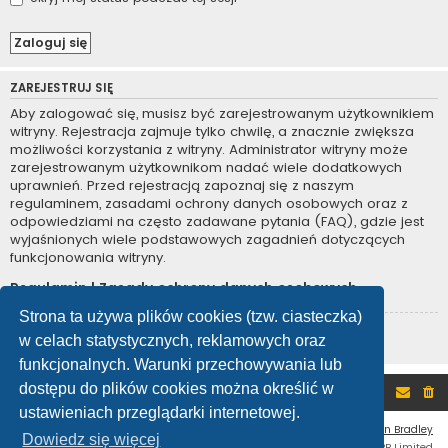
ZAREJESTRUJ SIĘ
Aby zalogować się, musisz być zarejestrowanym użytkownikiem
witryny. Rejestracja zajmuje tylko chwilę, a znacznie zwiększa
możliwości korzystania z witryny. Administrator witryny może
zarejestrowanym użytkownikom nadać wiele dodatkowych
uprawnień. Przed rejestracją zapoznaj się z naszym
regulaminem, zasadami ochrony danych osobowych oraz z
odpowiedziami na często zadawane pytania (FAQ), gdzie jest
wyjaśnionych wiele podstawowych zagadnień dotyczących
funkcjonowania witryny.
Regulamin
|
Zasady ochrony danych osobowych
Strona ta używa plików cookies (tzw. ciasteczka)
Zarejestruj się
w celach statystycznych, reklamowych oraz
funkcjonalnych. Warunki przechowywania lub
dostępu do plików cookies można określić w
Portal
Forum
ustawieniach przeglądarki internetowej.
Flat Style by
Ian Bradley
Dowiedz się więcej
Technologię dostarcza
phpBB
® Forum Software © phpBB Limited