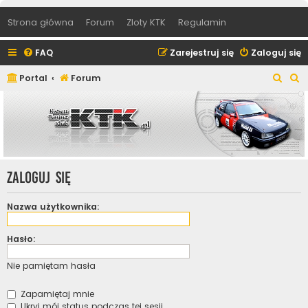
Strona główna
Forum
Zloty KTK
Regulamin
FAQ
Zarejestruj się
Zaloguj się
S
S
Portal
Forum
z
z
u
u
k
k
a
a
j
j
Zaloguj się
Nazwa użytkownika:
Hasło:
Nie pamiętam hasła
Zapamiętaj mnie
Ukryj mój status podczas tej sesji