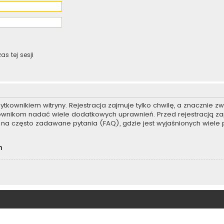
s tej sesji
kownikiem witryny. Rejestracja zajmuje tylko chwilę, a znacznie zwi
kownikom nadać wiele dodatkowych uprawnień. Przed rejestracją z
na często zadawane pytania (FAQ), gdzie jest wyjaśnionych wiel
h