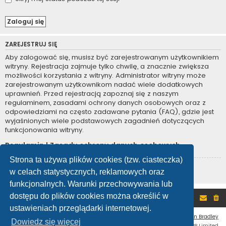
ZAREJESTRUJ SIĘ
Aby zalogować się, musisz być zarejestrowanym użytkownikiem
witryny. Rejestracja zajmuje tylko chwilę, a znacznie zwiększa
możliwości korzystania z witryny. Administrator witryny może
zarejestrowanym użytkownikom nadać wiele dodatkowych
uprawnień. Przed rejestracją zapoznaj się z naszym
regulaminem, zasadami ochrony danych osobowych oraz z
odpowiedziami na często zadawane pytania (FAQ), gdzie jest
wyjaśnionych wiele podstawowych zagadnień dotyczących
funkcjonowania witryny.
Regulamin
|
Zasady ochrony danych osobowych
Strona ta używa plików cookies (tzw. ciasteczka)
Zarejestruj się
w celach statystycznych, reklamowych oraz
funkcjonalnych. Warunki przechowywania lub
dostępu do plików cookies można określić w
Portal
Forum
ustawieniach przeglądarki internetowej.
Flat Style by
Ian Bradley
Dowiedz się więcej
Technologię dostarcza
phpBB
® Forum Software © phpBB Limited