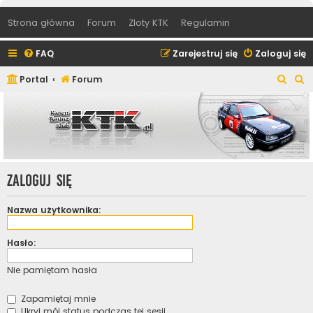
Strona główna
Forum
Zloty KTK
Regulamin
FAQ
Zarejestruj się
Zaloguj się
S
S
Portal
Forum
z
z
u
u
k
k
a
a
j
j
Zaloguj się
Nazwa użytkownika:
Hasło:
Nie pamiętam hasła
Zapamiętaj mnie
Ukryj mój status podczas tej sesji