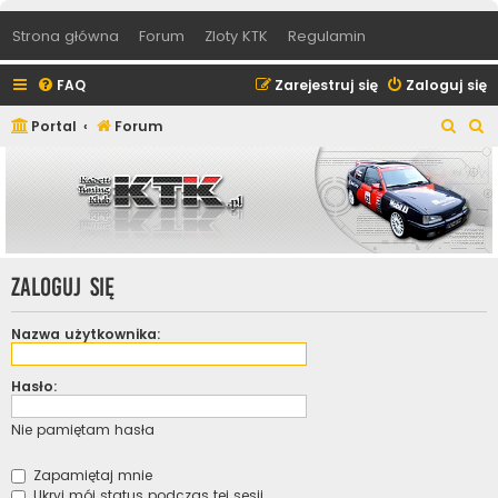
Strona główna
Forum
Zloty KTK
Regulamin
FAQ
Zarejestruj się
Zaloguj się
S
S
Portal
Forum
z
z
u
u
k
k
a
a
j
j
Zaloguj się
Nazwa użytkownika:
Hasło:
Nie pamiętam hasła
Zapamiętaj mnie
Ukryj mój status podczas tej sesji