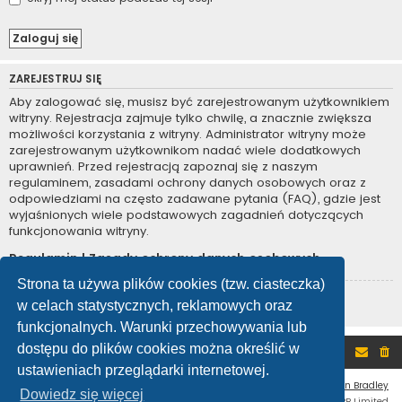
ZAREJESTRUJ SIĘ
Aby zalogować się, musisz być zarejestrowanym użytkownikiem
witryny. Rejestracja zajmuje tylko chwilę, a znacznie zwiększa
możliwości korzystania z witryny. Administrator witryny może
zarejestrowanym użytkownikom nadać wiele dodatkowych
uprawnień. Przed rejestracją zapoznaj się z naszym
regulaminem, zasadami ochrony danych osobowych oraz z
odpowiedziami na często zadawane pytania (FAQ), gdzie jest
wyjaśnionych wiele podstawowych zagadnień dotyczących
funkcjonowania witryny.
Regulamin
|
Zasady ochrony danych osobowych
Strona ta używa plików cookies (tzw. ciasteczka)
Zarejestruj się
w celach statystycznych, reklamowych oraz
funkcjonalnych. Warunki przechowywania lub
dostępu do plików cookies można określić w
Portal
Forum
ustawieniach przeglądarki internetowej.
Flat Style by
Ian Bradley
Dowiedz się więcej
Technologię dostarcza
phpBB
® Forum Software © phpBB Limited