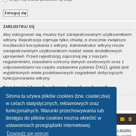
ZAREJESTRUJ SIĘ
Aby zalogować się, musisz być zarejestrowanym użytkownikiem
witryny. Rejestracja zajmuje tylko chwilę, a znacznie zwiększa
możliwości korzystania z witryny. Administrator witryny może
zarejestrowanym użytkownikom nadać wiele dodatkowych
uprawnień. Przed rejestracją zapoznaj się z naszym
regulaminem, zasadami ochrony danych osobowych oraz z
odpowiedziami na często zadawane pytania (FAQ), gdzie jest
wyjaśnionych wiele podstawowych zagadnień dotyczących
funkcjonowania witryny.
Regulamin
|
Zasady ochrony danych osobowych
Strona ta używa plików cookies (tzw. ciasteczka)
Zarejestruj się
w celach statystycznych, reklamowych oraz
funkcjonalnych. Warunki przechowywania lub
dostępu do plików cookies można określić w
Portal
Forum
ustawieniach przeglądarki internetowej.
Flat Style by
Ian Bradley
Dowiedz się więcej
Technologię dostarcza
phpBB
® Forum Software © phpBB Limited