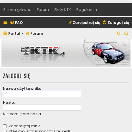
Strona główna
Forum
Zloty KTK
Regulamin
FAQ
Zarejestruj się
Zaloguj się
S
S
Portal
Forum
z
z
u
u
k
k
a
a
j
j
Zaloguj się
Nazwa użytkownika:
Hasło:
Nie pamiętam hasła
Zapamiętaj mnie
Ukryj mój status podczas tej sesji