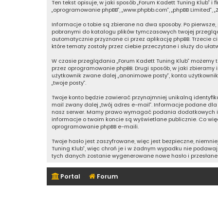
Ten tekst opisuje, w jaki sposób „Forum Kadett Tuning Klub” i fi
„oprogramowanie phpBB”, „www.phpbb.com”, „phpBB Limited”, „Z
Informacje o tobie są zbierane na dwa sposoby. Po pierwsze,
pobranymi do katalogu plików tymczasowych twojej przeglądar
automatycznie przyznane ci przez aplikację phpBB. Trzecie c
które tematy zostały przez ciebie przeczytane i służy do ułat
W czasie przeglądania „Forum Kadett Tuning Klub” możemy t
przez oprogramowanie phpBB. Drugi sposób, w jaki zbieramy 
użytkownik zwane dalej „anonimowe posty”, konta użytkownika
„twoje posty”.
Twoje konto będzie zawierać przynajmniej unikalną identyfi
mail zwany dalej „twój adres e-mail”. Informacje podane dl
nasz serwer. Mamy prawo wymagać podania dodatkowych inform
informacje o twoim koncie są wyświetlane publicznie. Co w
oprogramowanie phpBB e-maili.
Twoje hasło jest zaszyfrowane, więc jest bezpieczne, niemn
Tuning Klub”, więc chroń je i w żadnym wypadku nie podawa
tych danych zostanie wygenerowane nowe hasło i przesłane 
Portal
Forum