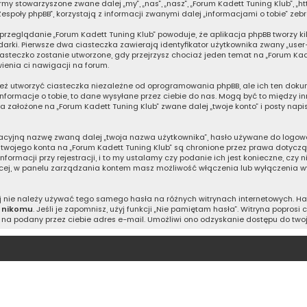
rmy stowarzyszone zwane dalej „my”, „nas”, „nasz”, „Forum Kadett Tuning Klub”, „htt
espoły phpBB”, korzystają z informacji zwanymi dalej „informacjami o tobie” zeb
 przeglądanie „Forum Kadett Tuning Klub” powoduje, że aplikacja phpBB tworzy ki
ki. Pierwsze dwa ciasteczka zawierają identyfikator użytkownika zwany „user-id
iasteczko zostanie utworzone, gdy przejrzysz chociaż jeden temat na „Forum Kad
wienia ci nawigacji na forum.
eż utworzyć ciasteczka niezależne od oprogramowania phpBB, ale ich ten dokum
informacje o tobie, to dane wysyłane przez ciebie do nas. Mogą być to między 
 założone na „Forum Kadett Tuning Klub” zwane dalej „twoje konto” i posty napis
kacyjną nazwę zwaną dalej „twoja nazwa użytkownika”, hasło używane do logowan
a twojego konta na „Forum Kadett Tuning Klub” są chronione przez prawa dotyc
acji przy rejestracji, i to my ustalamy czy podanie ich jest konieczne, czy 
ięcej, w panelu zarządzania kontem masz możliwość włączenia lub wyłączenia 
iej nie należy używać tego samego hasła na różnych witrynach internetowych. H
j
nikomu
. Jeśli je zapomnisz, użyj funkcji „Nie pamiętam hasła”. Witryna popros
na podany przez ciebie adres e-mail. Umożliwi ono odzyskanie dostępu do two