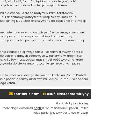
ps://ktk.pl:443/forum” i phpBB zwane dalej „oni”, „ich”,
ranych w czasie dowolnej twojej sesji na forum.
lka ciasteczek, które są małymi plikami tekstowymi
” i anonimowy identyfikator sesji zwany „session-id”,
ett Tuning Klub”. Jest ono używane do zapisania informacji,
ent nie dotyczy – ma on opisywać tylko strony stworzone
innymi posty napisane przez ciebie jako anonimowy
ane przez ciebie po rejestracji i zalogowaniu zwane dalej
ia zwane dalej „twoje hasło” i osobisty aktywny adres e-
zące ochrony danych osobowych w państwie, w którym stoi
nie. W każdym przypadku, masz możliwość wybrania, które
wysyłania do ciebie automatycznie generowanych przez
asło to umożliwia dostęp do twojego konta na „Forum Kadett
i cię o podanie nazwy użytkownika i adresu e-mail. Po podaniu
jego konta.
Kontakt z nami
Usuń ciasteczka witryny
Flat Style by
Ian Bradley
Technologię dostarcza
phpBB
® Forum Software © phpBB Limited
Polski pakiet językowy dostarcza
phpBB.pl