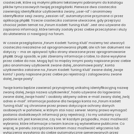
ciasteczek, które są małymi plikami tekstowymi pobranymi do katalogu
plików tymczasowych twojej przeglądarki. Pierwsze dwa ciasteczka
zawierają identyfikator użytkownika zwany „user-id” i anonimowy
identyfikator sesji zwany „session-id”, automatycznie przyznane ci przez
aplikację phpBB. Trzecie ciasteczko zostanie utworzone, gdy przejrzysz
chociaż jeden temat na „Forum Kadett Tuning Klub”. Jest ono używane do
zapisania informacji, które tematy zostały przez ciebie przeczytane i służy
do ułatwienia ci nawigacji na forum.
W czasie przeglądania „Forum Kadett Tuning Klub” możemy też utworzyć
ciasteczka niezależne od oprogramowania phpBB, ale ich ten dokument nie
dotyczy – ma on opisywać tylko strony stworzone przez oprogramowanie
phpBB. Drugi sposób, w jaki zbieramy informacje o tobie, to dane wysyłane
przez ciebie do nas. Mogą być to między innymi posty napisane przez ciebie
jako anonimowy użytkownik zwane dalej „anonimowe posty”, konta
użytkownika założone na „Forum Kadett Tuning Klub” zwane dalej „twoje
konto” i posty napisane przez ciebie po rejestracji i zalogowaniu zwane
dalej „twoje posty”.
Twoje konto będzie zawierać przynajmniej unikalną identyfikacyjną nazwę
zwaną dalej „twoja nazwa użytkownika”, hasło używane do logowania
zwane dalej „twoje hasło” i osobisty aktywny adres e-mail zwany dalej „twój
adres e-mail”. Informacje podane dla twojego konta na „Forum Kadett
Tuning Klub” są chronione przez prawa dotyczące ochrony danych
osobowych w państwie, w którym stoi nasz serwer. Mamy prawo wymagać
podania dodatkowych informacji przy rejestracji, i to my ustalamy czy
podanie ich jest konieczne, czy nie. W każdym przypadku, masz możliwość
wybrania, które informacje o twoim koncie są wyświetlane publicznie. Co
więcej, w panelu zarządzania kontem masz możliwość włączenia lub
wyłączenia wysyłania do ciebie automatycznie generowanych przez