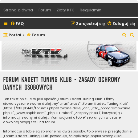
Strona główna
Forum
Zloty KTK
Regulamin
FAQ
Zarejestruj się
Zaloguj się
S
S
Portal
Forum
z
z
u
u
k
k
a
a
j
j
Forum Kadett Tuning Klub - Zasady ochrony
danych osobowych
Ten tekst opisuje, w jaki sposób „Forum Kadett Tuning Klub” i firmy
stowarzyszone zwane dalej „my”, „nas”, „nasz”, „Forum Kadett Tuning Klub”,
„https://ktk.pl:443/forum” i phpBB zwane dalej „oni”, „ich”, „oprogramowanie
phpBB”, „www.phpbb.com”, „phpBB Limited”, „Zespoły phpBB”, korzystają z
informacji zwanymi dalej „informacjami o tobie” zebranych w czasie
dowolnej twojej sesji na forum.
Informacje o tobie są zbierane na dwa sposoby. Po pierwsze, przeglądanie
„Forum Kadett Tuning Klub” powoduje, że aplikacja phpBB tworzy kilka