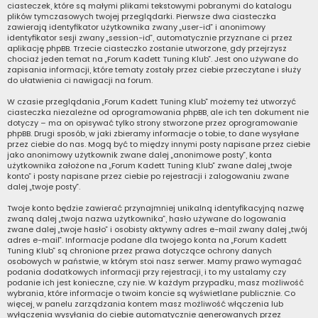
ciasteczek, które są małymi plikami tekstowymi pobranymi do katalogu
plików tymczasowych twojej przeglądarki. Pierwsze dwa ciasteczka
zawierają identyfikator użytkownika zwany „user-id” i anonimowy
identyfikator sesji zwany „session-id”, automatycznie przyznane ci przez
aplikację phpBB. Trzecie ciasteczko zostanie utworzone, gdy przejrzysz
chociaż jeden temat na „Forum Kadett Tuning Klub”. Jest ono używane do
zapisania informacji, które tematy zostały przez ciebie przeczytane i służy
do ułatwienia ci nawigacji na forum.
W czasie przeglądania „Forum Kadett Tuning Klub” możemy też utworzyć
ciasteczka niezależne od oprogramowania phpBB, ale ich ten dokument nie
dotyczy – ma on opisywać tylko strony stworzone przez oprogramowanie
phpBB. Drugi sposób, w jaki zbieramy informacje o tobie, to dane wysyłane
przez ciebie do nas. Mogą być to między innymi posty napisane przez ciebie
jako anonimowy użytkownik zwane dalej „anonimowe posty”, konta
użytkownika założone na „Forum Kadett Tuning Klub” zwane dalej „twoje
konto” i posty napisane przez ciebie po rejestracji i zalogowaniu zwane
dalej „twoje posty”.
Twoje konto będzie zawierać przynajmniej unikalną identyfikacyjną nazwę
zwaną dalej „twoja nazwa użytkownika”, hasło używane do logowania
zwane dalej „twoje hasło” i osobisty aktywny adres e-mail zwany dalej „twój
adres e-mail”. Informacje podane dla twojego konta na „Forum Kadett
Tuning Klub” są chronione przez prawa dotyczące ochrony danych
osobowych w państwie, w którym stoi nasz serwer. Mamy prawo wymagać
podania dodatkowych informacji przy rejestracji, i to my ustalamy czy
podanie ich jest konieczne, czy nie. W każdym przypadku, masz możliwość
wybrania, które informacje o twoim koncie są wyświetlane publicznie. Co
więcej, w panelu zarządzania kontem masz możliwość włączenia lub
wyłączenia wysyłania do ciebie automatycznie generowanych przez