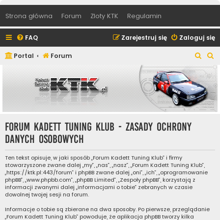
Strona główna
Forum
Zloty KTK
Regulamin
FAQ
Zarejestruj się
Zaloguj się
S
S
Portal
Forum
z
z
u
u
k
k
a
a
j
j
Forum Kadett Tuning Klub - Zasady ochrony
danych osobowych
Ten tekst opisuje, w jaki sposób „Forum Kadett Tuning Klub” i firmy
stowarzyszone zwane dalej „my”, „nas”, „nasz”, „Forum Kadett Tuning Klub”,
„https://ktk.pl:443/forum” i phpBB zwane dalej „oni”, „ich”, „oprogramowanie
phpBB”, „www.phpbb.com”, „phpBB Limited”, „Zespoły phpBB”, korzystają z
informacji zwanymi dalej „informacjami o tobie” zebranych w czasie
dowolnej twojej sesji na forum.
Informacje o tobie są zbierane na dwa sposoby. Po pierwsze, przeglądanie
„Forum Kadett Tuning Klub” powoduje, że aplikacja phpBB tworzy kilka