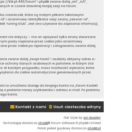
ps://ktk.pl:443/forum” i phpBB zwane dalej „oni”, „ich”,
ranych w czasie dowolnej twojej sesji na forum.
lka ciasteczek, które są małymi plikami tekstowymi
” i anonimowy identyfikator sesji zwany „session-id”,
ett Tuning Klub”. Jest ono używane do zapisania informacji,
ent nie dotyczy – ma on opisywać tylko strony stworzone
innymi posty napisane przez ciebie jako anonimowy
ane przez ciebie po rejestracji i zalogowaniu zwane dalej
ia zwane dalej „twoje hasło” i osobisty aktywny adres e-
zące ochrony danych osobowych w państwie, w którym stoi
nie. W każdym przypadku, masz możliwość wybrania, które
wysyłania do ciebie automatycznie generowanych przez
asło to umożliwia dostęp do twojego konta na „Forum Kadett
i cię o podanie nazwy użytkownika i adresu e-mail. Po podaniu
jego konta.
Kontakt z nami
Usuń ciasteczka witryny
Flat Style by
Ian Bradley
Technologię dostarcza
phpBB
® Forum Software © phpBB Limited
Polski pakiet językowy dostarcza
phpBB.pl