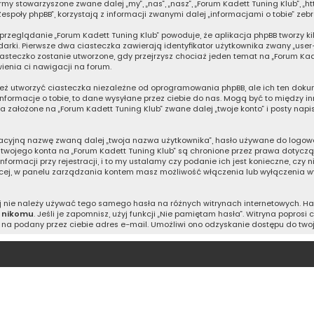
rmy stowarzyszone zwane dalej „my”, „nas”, „nasz”, „Forum Kadett Tuning Klub”, „htt
espoły phpBB”, korzystają z informacji zwanymi dalej „informacjami o tobie” zeb
 przeglądanie „Forum Kadett Tuning Klub” powoduje, że aplikacja phpBB tworzy ki
ki. Pierwsze dwa ciasteczka zawierają identyfikator użytkownika zwany „user-id
iasteczko zostanie utworzone, gdy przejrzysz chociaż jeden temat na „Forum Kad
wienia ci nawigacji na forum.
eż utworzyć ciasteczka niezależne od oprogramowania phpBB, ale ich ten dokum
informacje o tobie, to dane wysyłane przez ciebie do nas. Mogą być to między 
 założone na „Forum Kadett Tuning Klub” zwane dalej „twoje konto” i posty napis
kacyjną nazwę zwaną dalej „twoja nazwa użytkownika”, hasło używane do logowan
a twojego konta na „Forum Kadett Tuning Klub” są chronione przez prawa dotyc
acji przy rejestracji, i to my ustalamy czy podanie ich jest konieczne, czy 
ięcej, w panelu zarządzania kontem masz możliwość włączenia lub wyłączenia 
iej nie należy używać tego samego hasła na różnych witrynach internetowych. H
j
nikomu
. Jeśli je zapomnisz, użyj funkcji „Nie pamiętam hasła”. Witryna popros
na podany przez ciebie adres e-mail. Umożliwi ono odzyskanie dostępu do two