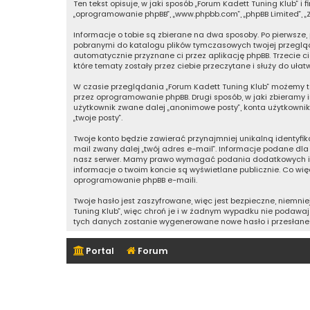
Ten tekst opisuje, w jaki sposób „Forum Kadett Tuning Klub” i fi
„oprogramowanie phpBB”, „www.phpbb.com”, „phpBB Limited”, „Z
Informacje o tobie są zbierane na dwa sposoby. Po pierwsze,
pobranymi do katalogu plików tymczasowych twojej przeglądar
automatycznie przyznane ci przez aplikację phpBB. Trzecie c
które tematy zostały przez ciebie przeczytane i służy do ułat
W czasie przeglądania „Forum Kadett Tuning Klub” możemy t
przez oprogramowanie phpBB. Drugi sposób, w jaki zbieramy 
użytkownik zwane dalej „anonimowe posty”, konta użytkownika
„twoje posty”.
Twoje konto będzie zawierać przynajmniej unikalną identyfi
mail zwany dalej „twój adres e-mail”. Informacje podane dl
nasz serwer. Mamy prawo wymagać podania dodatkowych inform
informacje o twoim koncie są wyświetlane publicznie. Co w
oprogramowanie phpBB e-maili.
Twoje hasło jest zaszyfrowane, więc jest bezpieczne, niemn
Tuning Klub”, więc chroń je i w żadnym wypadku nie podawa
tych danych zostanie wygenerowane nowe hasło i przesłane 
Portal
Forum