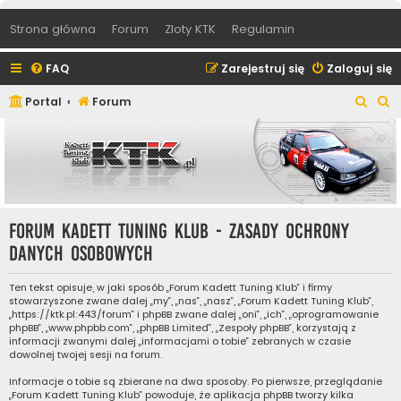
Strona główna
Forum
Zloty KTK
Regulamin
FAQ
Zarejestruj się
Zaloguj się
S
S
Portal
Forum
z
z
u
u
k
k
a
a
j
j
Forum Kadett Tuning Klub - Zasady ochrony
danych osobowych
Ten tekst opisuje, w jaki sposób „Forum Kadett Tuning Klub” i firmy
stowarzyszone zwane dalej „my”, „nas”, „nasz”, „Forum Kadett Tuning Klub”,
„https://ktk.pl:443/forum” i phpBB zwane dalej „oni”, „ich”, „oprogramowanie
phpBB”, „www.phpbb.com”, „phpBB Limited”, „Zespoły phpBB”, korzystają z
informacji zwanymi dalej „informacjami o tobie” zebranych w czasie
dowolnej twojej sesji na forum.
Informacje o tobie są zbierane na dwa sposoby. Po pierwsze, przeglądanie
„Forum Kadett Tuning Klub” powoduje, że aplikacja phpBB tworzy kilka