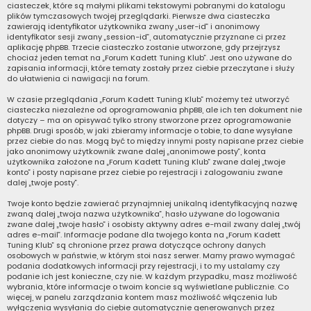
ciasteczek, które są małymi plikami tekstowymi pobranymi do katalogu
plików tymczasowych twojej przeglądarki. Pierwsze dwa ciasteczka
zawierają identyfikator użytkownika zwany „user-id” i anonimowy
identyfikator sesji zwany „session-id”, automatycznie przyznane ci przez
aplikację phpBB. Trzecie ciasteczko zostanie utworzone, gdy przejrzysz
chociaż jeden temat na „Forum Kadett Tuning Klub”. Jest ono używane do
zapisania informacji, które tematy zostały przez ciebie przeczytane i służy
do ułatwienia ci nawigacji na forum.
W czasie przeglądania „Forum Kadett Tuning Klub” możemy też utworzyć
ciasteczka niezależne od oprogramowania phpBB, ale ich ten dokument nie
dotyczy – ma on opisywać tylko strony stworzone przez oprogramowanie
phpBB. Drugi sposób, w jaki zbieramy informacje o tobie, to dane wysyłane
przez ciebie do nas. Mogą być to między innymi posty napisane przez ciebie
jako anonimowy użytkownik zwane dalej „anonimowe posty”, konta
użytkownika założone na „Forum Kadett Tuning Klub” zwane dalej „twoje
konto” i posty napisane przez ciebie po rejestracji i zalogowaniu zwane
dalej „twoje posty”.
Twoje konto będzie zawierać przynajmniej unikalną identyfikacyjną nazwę
zwaną dalej „twoja nazwa użytkownika”, hasło używane do logowania
zwane dalej „twoje hasło” i osobisty aktywny adres e-mail zwany dalej „twój
adres e-mail”. Informacje podane dla twojego konta na „Forum Kadett
Tuning Klub” są chronione przez prawa dotyczące ochrony danych
osobowych w państwie, w którym stoi nasz serwer. Mamy prawo wymagać
podania dodatkowych informacji przy rejestracji, i to my ustalamy czy
podanie ich jest konieczne, czy nie. W każdym przypadku, masz możliwość
wybrania, które informacje o twoim koncie są wyświetlane publicznie. Co
więcej, w panelu zarządzania kontem masz możliwość włączenia lub
wyłączenia wysyłania do ciebie automatycznie generowanych przez