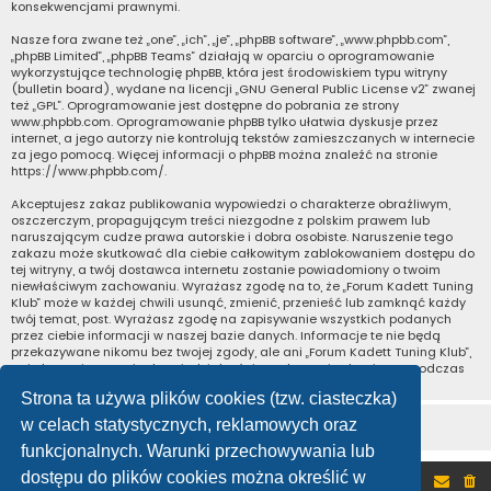
konsekwencjami prawnymi.
Nasze fora zwane też „one”, „ich”, „je”, „phpBB software”, „www.phpbb.com”,
„phpBB Limited”, „phpBB Teams” działają w oparciu o oprogramowanie
wykorzystujące technologię phpBB, która jest środowiskiem typu witryny
(bulletin board), wydane na licencji „
GNU General Public License v2
” zwanej
też „GPL”. Oprogramowanie jest dostępne do pobrania ze strony
www.phpbb.com
. Oprogramowanie phpBB tylko ułatwia dyskusje przez
internet, a jego autorzy nie kontrolują tekstów zamieszczanych w internecie
za jego pomocą. Więcej informacji o phpBB można znaleźć na stronie
https://www.phpbb.com/
.
Akceptujesz zakaz publikowania wypowiedzi o charakterze obraźliwym,
oszczerczym, propagującym treści niezgodne z polskim prawem lub
naruszającym cudze prawa autorskie i dobra osobiste. Naruszenie tego
zakazu może skutkować dla ciebie całkowitym zablokowaniem dostępu do
tej witryny, a twój dostawca internetu zostanie powiadomiony o twoim
niewłaściwym zachowaniu. Wyrażasz zgodę na to, że „Forum Kadett Tuning
Klub” może w każdej chwili usunąć, zmienić, przenieść lub zamknąć każdy
twój temat, post. Wyrażasz zgodę na zapisywanie wszystkich podanych
przez ciebie informacji w naszej bazie danych. Informacje te nie będą
przekazywane nikomu bez twojej zgody, ale ani „Forum Kadett Tuning Klub”,
ani phpBB nie ponosi odpowiedzialności za włamania do witryny, podczas
których może dojść do kradzieży danych.
Strona ta używa plików cookies (tzw. ciasteczka)
w celach statystycznych, reklamowych oraz
funkcjonalnych. Warunki przechowywania lub
dostępu do plików cookies można określić w
Portal
Forum