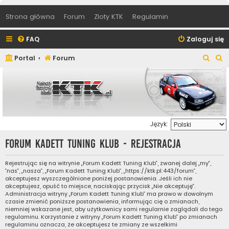
Strona główna
Forum
Zloty KTK
Regulamin
FAQ
Zaloguj się
S
S
Portal
Forum
z
z
u
u
k
k
a
a
Język:
j
j
Forum Kadett Tuning Klub - Rejestracja
Rejestrując się na witrynie „Forum Kadett Tuning Klub”, zwanej dalej „my”,
”nas”, „nasza”, „Forum Kadett Tuning Klub”, „https://ktk.pl:443/forum”,
akceptujesz wyszczególnione poniżej postanowienia. Jeśli ich nie
akceptujesz, opuść to miejsce, naciskając przycisk „Nie akceptuję”.
Administracja witryny „Forum Kadett Tuning Klub” ma prawo w dowolnym
czasie zmienić poniższe postanowienia, informując cię o zmianach,
niemniej wskazane jest, aby użytkownicy sami regularnie zaglądali do tego
regulaminu. Korzystanie z witryny „Forum Kadett Tuning Klub” po zmianach
regulaminu oznacza, że akceptujesz te zmiany ze wszelkimi