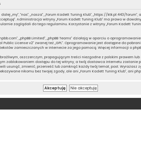
a
 dalej „my”, ”nas”, „nasza”, „Forum Kadett Tuning Klub”, „https://ktk.pl:443/forum
 akceptuję”. Administracja witryny „Forum Kadett Tuning Klub” ma prawo w dowol
ularnie zaglądali do tego regulaminu. Korzystanie z witryny „Forum Kadett Tun
ww.phpbb.com”, „phpBB Limited”, „phpBB Teams” działają w oparciu o oprogramowan
 Public License v2
” zwanej też „GPL”. Oprogramowanie jest dostępne do pobrani
ują tekstów zamieszczanych w internecie za jego pomocą. Więcej informacji o ph
braźliwym, oszczerczym, propagującym treści niezgodne z polskim prawem lub 
tym zablokowaniem dostępu do tej witryny, a twój dostawca internetu zostani
hwili usunąć, zmienić, przenieść lub zamknąć każdy twój temat, post. Wyrażasz
zekazywane nikomu bez twojej zgody, ale ani „Forum Kadett Tuning Klub”, ani ph