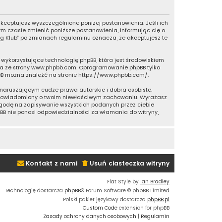
”, akceptujesz wyszczególnione poniżej postanowienia. Jeśli ich
nym czasie zmienić poniższe postanowienia, informując cię o
ing Klub” po zmianach regulaminu oznacza, że akceptujesz te
ie wykorzystujące technologię phpBB, która jest środowiskiem
a ze strony
www.phpbb.com
. Oprogramowanie phpBB tylko
pBB można znaleźć na stronie
https://www.phpbb.com/
.
naruszającym cudze prawa autorskie i dobra osobiste.
e powiadomiony o twoim niewłaściwym zachowaniu. Wyrażasz
 zgodę na zapisywanie wszystkich podanych przez ciebie
pBB nie ponosi odpowiedzialności za włamania do witryny,
Kontakt z nami
Usuń ciasteczka witryny
Flat Style by
Ian Bradley
Technologię dostarcza
phpBB
® Forum Software © phpBB Limited
Polski pakiet językowy dostarcza
phpBB.pl
Custom Code
extension for phpBB
Zasady ochrony danych osobowych
|
Regulamin