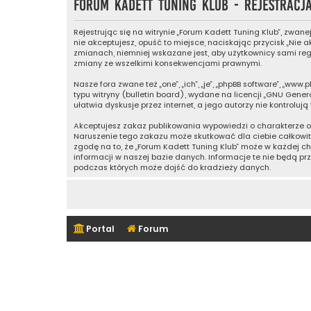
Forum Kadett Tuning Klub - Rejestracj
Rejestrując się na witrynie „Forum Kadett Tuning Klub”, zwanej
nie akceptujesz, opuść to miejsce, naciskając przycisk „Nie
zmianach, niemniej wskazane jest, aby użytkownicy sami reg
zmiany ze wszelkimi konsekwencjami prawnymi.
Nasze fora zwane też „one”, „ich”, „je”, „phpBB software”, „w
typu witryny (bulletin board), wydane na licencji „
GNU General
ułatwia dyskusje przez internet, a jego autorzy nie kontrol
Akceptujesz zakaz publikowania wypowiedzi o charakterze o
Naruszenie tego zakazu może skutkować dla ciebie całkowi
zgodę na to, że „Forum Kadett Tuning Klub” może w każdej c
informacji w naszej bazie danych. Informacje te nie będą pr
podczas których może dojść do kradzieży danych.
Portal
Forum