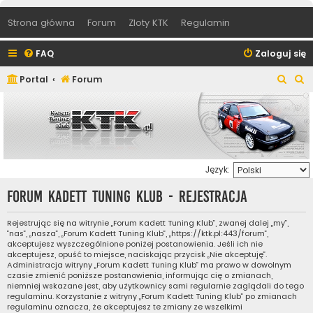
Strona główna
Forum
Zloty KTK
Regulamin
FAQ
Zaloguj się
S
S
Portal
Forum
z
z
u
u
k
k
a
a
Język:
j
j
Forum Kadett Tuning Klub - Rejestracja
Rejestrując się na witrynie „Forum Kadett Tuning Klub”, zwanej dalej „my”,
”nas”, „nasza”, „Forum Kadett Tuning Klub”, „https://ktk.pl:443/forum”,
akceptujesz wyszczególnione poniżej postanowienia. Jeśli ich nie
akceptujesz, opuść to miejsce, naciskając przycisk „Nie akceptuję”.
Administracja witryny „Forum Kadett Tuning Klub” ma prawo w dowolnym
czasie zmienić poniższe postanowienia, informując cię o zmianach,
niemniej wskazane jest, aby użytkownicy sami regularnie zaglądali do tego
regulaminu. Korzystanie z witryny „Forum Kadett Tuning Klub” po zmianach
regulaminu oznacza, że akceptujesz te zmiany ze wszelkimi