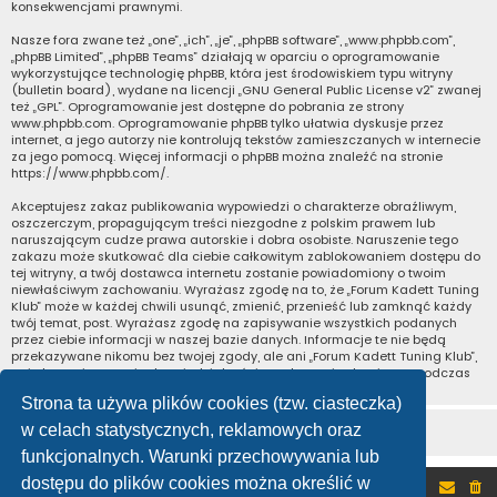
konsekwencjami prawnymi.
Nasze fora zwane też „one”, „ich”, „je”, „phpBB software”, „www.phpbb.com”,
„phpBB Limited”, „phpBB Teams” działają w oparciu o oprogramowanie
wykorzystujące technologię phpBB, która jest środowiskiem typu witryny
(bulletin board), wydane na licencji „
GNU General Public License v2
” zwanej
też „GPL”. Oprogramowanie jest dostępne do pobrania ze strony
www.phpbb.com
. Oprogramowanie phpBB tylko ułatwia dyskusje przez
internet, a jego autorzy nie kontrolują tekstów zamieszczanych w internecie
za jego pomocą. Więcej informacji o phpBB można znaleźć na stronie
https://www.phpbb.com/
.
Akceptujesz zakaz publikowania wypowiedzi o charakterze obraźliwym,
oszczerczym, propagującym treści niezgodne z polskim prawem lub
naruszającym cudze prawa autorskie i dobra osobiste. Naruszenie tego
zakazu może skutkować dla ciebie całkowitym zablokowaniem dostępu do
tej witryny, a twój dostawca internetu zostanie powiadomiony o twoim
niewłaściwym zachowaniu. Wyrażasz zgodę na to, że „Forum Kadett Tuning
Klub” może w każdej chwili usunąć, zmienić, przenieść lub zamknąć każdy
twój temat, post. Wyrażasz zgodę na zapisywanie wszystkich podanych
przez ciebie informacji w naszej bazie danych. Informacje te nie będą
przekazywane nikomu bez twojej zgody, ale ani „Forum Kadett Tuning Klub”,
ani phpBB nie ponosi odpowiedzialności za włamania do witryny, podczas
których może dojść do kradzieży danych.
Strona ta używa plików cookies (tzw. ciasteczka)
w celach statystycznych, reklamowych oraz
funkcjonalnych. Warunki przechowywania lub
dostępu do plików cookies można określić w
Portal
Forum