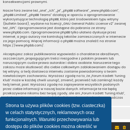
konsekwencjami prawnymi.
Nasze fora zwane też „one”, „ich”, „je”, „phpBB software”, „www.phpbb.com”,
„phpBB Limited”, „phpBB Teams” działają w oparciu o oprogramowanie
wykorzystujące technologię phpBB, która jest środowiskiem typu witryny
(bulletin board), wydane na licencji „
GNU General Public License v2
” zwanej
też „GPL”. Oprogramowanie jest dostępne do pobrania ze strony
www.phpbb.com
. Oprogramowanie phpBB tylko ułatwia dyskusje przez
internet, a jego autorzy nie kontrolują tekstów zamieszczanych w internecie
za jego pomocą. Więcej informacji o phpBB można znaleźć na stronie
https://www.phpbb.com/
.
Akceptujesz zakaz publikowania wypowiedzi o charakterze obraźliwym,
oszczerczym, propagującym treści niezgodne z polskim prawem lub
naruszającym cudze prawa autorskie i dobra osobiste. Naruszenie tego
zakazu może skutkować dla ciebie całkowitym zablokowaniem dostępu do
tej witryny, a twój dostawca internetu zostanie powiadomiony o twoim
niewłaściwym zachowaniu. Wyrażasz zgodę na to, że „Forum Kadett Tuning
Klub” może w każdej chwili usunąć, zmienić, przenieść lub zamknąć każdy
twój temat, post. Wyrażasz zgodę na zapisywanie wszystkich podanych
przez ciebie informacji w naszej bazie danych. Informacje te nie będą
przekazywane nikomu bez twojej zgody, ale ani „Forum Kadett Tuning Klub”,
ani phpBB nie ponosi odpowiedzialności za włamania do witryny, podczas
których może dojść do kradzieży danych.
Strona ta używa plików cookies (tzw. ciasteczka)
w celach statystycznych, reklamowych oraz
funkcjonalnych. Warunki przechowywania lub
dostępu do plików cookies można określić w
Portal
Forum