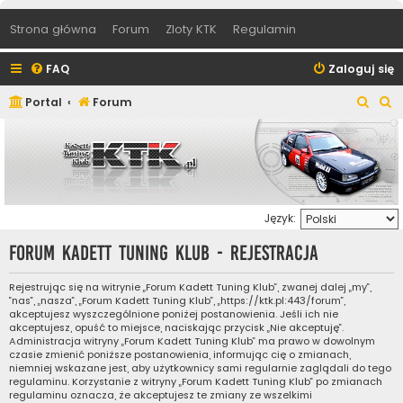
Strona główna
Forum
Zloty KTK
Regulamin
FAQ
Zaloguj się
S
S
Portal
Forum
z
z
u
u
k
k
a
a
Język:
j
j
Forum Kadett Tuning Klub - Rejestracja
Rejestrując się na witrynie „Forum Kadett Tuning Klub”, zwanej dalej „my”,
”nas”, „nasza”, „Forum Kadett Tuning Klub”, „https://ktk.pl:443/forum”,
akceptujesz wyszczególnione poniżej postanowienia. Jeśli ich nie
akceptujesz, opuść to miejsce, naciskając przycisk „Nie akceptuję”.
Administracja witryny „Forum Kadett Tuning Klub” ma prawo w dowolnym
czasie zmienić poniższe postanowienia, informując cię o zmianach,
niemniej wskazane jest, aby użytkownicy sami regularnie zaglądali do tego
regulaminu. Korzystanie z witryny „Forum Kadett Tuning Klub” po zmianach
regulaminu oznacza, że akceptujesz te zmiany ze wszelkimi