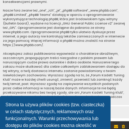
konsekwencjami prawnymi.
Nasze fora zwane też „one”, „ich”, „je”, „phpBB software”, „www.phpbb.com”,
„phpBB Limited”, „phpBB Teams” działają w oparciu o oprogramowanie
wykorzystujące technologię phpBB, która jest środowiskiem typu witryny
(bulletin board), wydane na licencji „
GNU General Public License v2
” zwanej
też „GPL”. Oprogramowanie jest dostępne do pobrania ze strony
www.phpbb.com
. Oprogramowanie phpBB tylko ułatwia dyskusje przez
internet, a jego autorzy nie kontrolują tekstów zamieszczanych w internecie
za jego pomocą. Więcej informacji o phpBB można znaleźć na stronie
https://www.phpbb.com/
.
Akceptujesz zakaz publikowania wypowiedzi o charakterze obraźliwym,
oszczerczym, propagującym treści niezgodne z polskim prawem lub
naruszającym cudze prawa autorskie i dobra osobiste. Naruszenie tego
zakazu może skutkować dla ciebie całkowitym zablokowaniem dostępu do
tej witryny, a twój dostawca internetu zostanie powiadomiony o twoim
niewłaściwym zachowaniu. Wyrażasz zgodę na to, że „Forum Kadett Tuning
Klub” może w każdej chwili usunąć, zmienić, przenieść lub zamknąć każdy
twój temat, post. Wyrażasz zgodę na zapisywanie wszystkich podanych
przez ciebie informacji w naszej bazie danych. Informacje te nie będą
przekazywane nikomu bez twojej zgody, ale ani „Forum Kadett Tuning Klub”,
ani phpBB nie ponosi odpowiedzialności za włamania do witryny, podczas
których może dojść do kradzieży danych.
Strona ta używa plików cookies (tzw. ciasteczka)
w celach statystycznych, reklamowych oraz
funkcjonalnych. Warunki przechowywania lub
dostępu do plików cookies można określić w
Portal
Forum