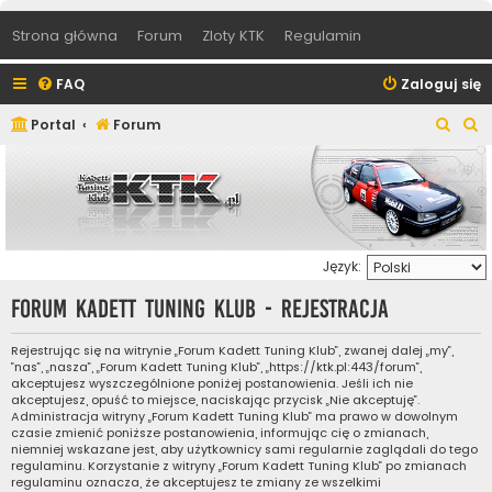
Strona główna
Forum
Zloty KTK
Regulamin
FAQ
Zaloguj się
S
S
Portal
Forum
z
z
u
u
k
k
a
a
Język:
j
j
Forum Kadett Tuning Klub - Rejestracja
Rejestrując się na witrynie „Forum Kadett Tuning Klub”, zwanej dalej „my”,
”nas”, „nasza”, „Forum Kadett Tuning Klub”, „https://ktk.pl:443/forum”,
akceptujesz wyszczególnione poniżej postanowienia. Jeśli ich nie
akceptujesz, opuść to miejsce, naciskając przycisk „Nie akceptuję”.
Administracja witryny „Forum Kadett Tuning Klub” ma prawo w dowolnym
czasie zmienić poniższe postanowienia, informując cię o zmianach,
niemniej wskazane jest, aby użytkownicy sami regularnie zaglądali do tego
regulaminu. Korzystanie z witryny „Forum Kadett Tuning Klub” po zmianach
regulaminu oznacza, że akceptujesz te zmiany ze wszelkimi