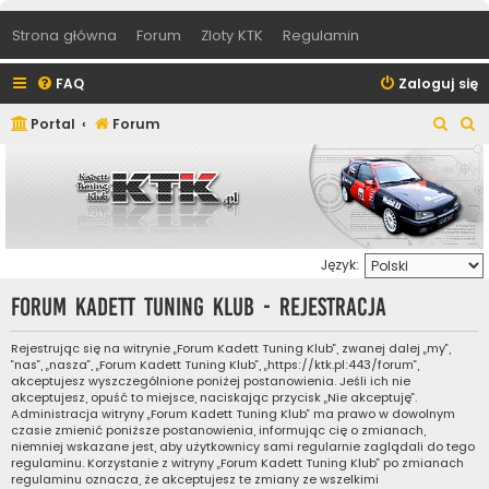
Strona główna
Forum
Zloty KTK
Regulamin
FAQ
Zaloguj się
S
S
Portal
Forum
z
z
u
u
k
k
a
a
Język:
j
j
Forum Kadett Tuning Klub - Rejestracja
Rejestrując się na witrynie „Forum Kadett Tuning Klub”, zwanej dalej „my”,
”nas”, „nasza”, „Forum Kadett Tuning Klub”, „https://ktk.pl:443/forum”,
akceptujesz wyszczególnione poniżej postanowienia. Jeśli ich nie
akceptujesz, opuść to miejsce, naciskając przycisk „Nie akceptuję”.
Administracja witryny „Forum Kadett Tuning Klub” ma prawo w dowolnym
czasie zmienić poniższe postanowienia, informując cię o zmianach,
niemniej wskazane jest, aby użytkownicy sami regularnie zaglądali do tego
regulaminu. Korzystanie z witryny „Forum Kadett Tuning Klub” po zmianach
regulaminu oznacza, że akceptujesz te zmiany ze wszelkimi