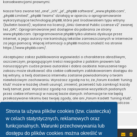
konsekwencjami prawnymi.
Nasze fora zwane też „one”, „ich”, „je”, „phpBB software”, „www.phpbb.com”,
„phpBB Limited”, „phpBB Teams” działają w oparciu o oprogramowanie
wykorzystujące technologię phpBB, która jest środowiskiem typu witryny
(bulletin board), wydane na licencji „
GNU General Public License v2
” zwanej
też „GPL”. Oprogramowanie jest dostępne do pobrania ze strony
www.phpbb.com
. Oprogramowanie phpBB tylko ułatwia dyskusje przez
internet, a jego autorzy nie kontrolują tekstów zamieszczanych w internecie
za jego pomocą. Więcej informacji o phpBB można znaleźć na stronie
https://www.phpbb.com/
.
Akceptujesz zakaz publikowania wypowiedzi o charakterze obraźliwym,
oszczerczym, propagującym treści niezgodne z polskim prawem lub
naruszającym cudze prawa autorskie i dobra osobiste. Naruszenie tego
zakazu może skutkować dla ciebie całkowitym zablokowaniem dostępu do
tej witryny, a twój dostawca internetu zostanie powiadomiony o twoim
niewłaściwym zachowaniu. Wyrażasz zgodę na to, że „Forum Kadett Tuning
Klub” może w każdej chwili usunąć, zmienić, przenieść lub zamknąć każdy
twój temat, post. Wyrażasz zgodę na zapisywanie wszystkich podanych
przez ciebie informacji w naszej bazie danych. Informacje te nie będą
przekazywane nikomu bez twojej zgody, ale ani „Forum Kadett Tuning Klub”,
ani phpBB nie ponosi odpowiedzialności za włamania do witryny, podczas
których może dojść do kradzieży danych.
Strona ta używa plików cookies (tzw. ciasteczka)
w celach statystycznych, reklamowych oraz
funkcjonalnych. Warunki przechowywania lub
dostępu do plików cookies można określić w
Portal
Forum