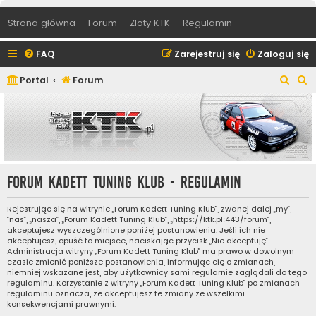
Strona główna
Forum
Zloty KTK
Regulamin
FAQ
Zarejestruj się
Zaloguj się
S
S
Portal
Forum
z
z
u
u
k
k
a
a
j
j
Forum Kadett Tuning Klub - Regulamin
Rejestrując się na witrynie „Forum Kadett Tuning Klub”, zwanej dalej „my”,
”nas”, „nasza”, „Forum Kadett Tuning Klub”, „https://ktk.pl:443/forum”,
akceptujesz wyszczególnione poniżej postanowienia. Jeśli ich nie
akceptujesz, opuść to miejsce, naciskając przycisk „Nie akceptuję”.
Administracja witryny „Forum Kadett Tuning Klub” ma prawo w dowolnym
czasie zmienić poniższe postanowienia, informując cię o zmianach,
niemniej wskazane jest, aby użytkownicy sami regularnie zaglądali do tego
regulaminu. Korzystanie z witryny „Forum Kadett Tuning Klub” po zmianach
regulaminu oznacza, że akceptujesz te zmiany ze wszelkimi
konsekwencjami prawnymi.