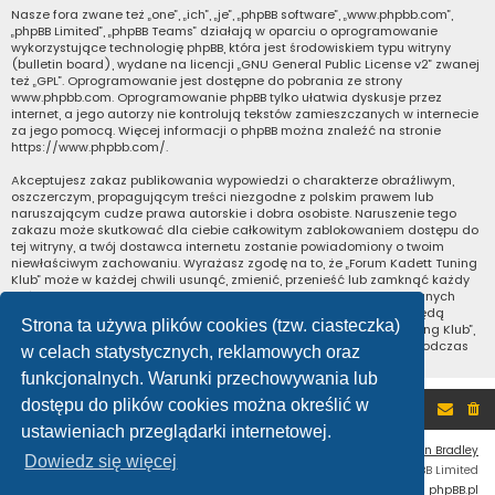
Nasze fora zwane też „one”, „ich”, „je”, „phpBB software”, „www.phpbb.com”,
„phpBB Limited”, „phpBB Teams” działają w oparciu o oprogramowanie
wykorzystujące technologię phpBB, która jest środowiskiem typu witryny
(bulletin board), wydane na licencji „
GNU General Public License v2
” zwanej
też „GPL”. Oprogramowanie jest dostępne do pobrania ze strony
www.phpbb.com
. Oprogramowanie phpBB tylko ułatwia dyskusje przez
internet, a jego autorzy nie kontrolują tekstów zamieszczanych w internecie
za jego pomocą. Więcej informacji o phpBB można znaleźć na stronie
https://www.phpbb.com/
.
Akceptujesz zakaz publikowania wypowiedzi o charakterze obraźliwym,
oszczerczym, propagującym treści niezgodne z polskim prawem lub
naruszającym cudze prawa autorskie i dobra osobiste. Naruszenie tego
zakazu może skutkować dla ciebie całkowitym zablokowaniem dostępu do
tej witryny, a twój dostawca internetu zostanie powiadomiony o twoim
niewłaściwym zachowaniu. Wyrażasz zgodę na to, że „Forum Kadett Tuning
Klub” może w każdej chwili usunąć, zmienić, przenieść lub zamknąć każdy
twój temat, post. Wyrażasz zgodę na zapisywanie wszystkich podanych
przez ciebie informacji w naszej bazie danych. Informacje te nie będą
Strona ta używa plików cookies (tzw. ciasteczka)
przekazywane nikomu bez twojej zgody, ale ani „Forum Kadett Tuning Klub”,
ani phpBB nie ponosi odpowiedzialności za włamania do witryny, podczas
w celach statystycznych, reklamowych oraz
których może dojść do kradzieży danych.
funkcjonalnych. Warunki przechowywania lub
dostępu do plików cookies można określić w
Portal
Forum
ustawieniach przeglądarki internetowej.
Flat Style by
Ian Bradley
Dowiedz się więcej
Technologię dostarcza
phpBB
® Forum Software © phpBB Limited
Polski pakiet językowy dostarcza
phpBB.pl