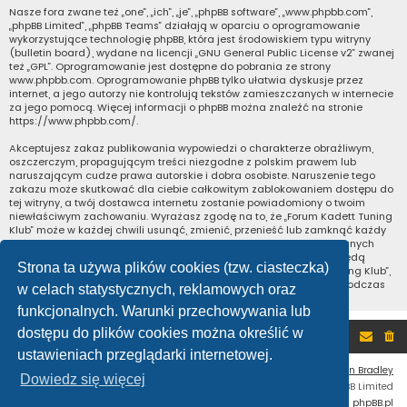
Nasze fora zwane też „one”, „ich”, „je”, „phpBB software”, „www.phpbb.com”,
„phpBB Limited”, „phpBB Teams” działają w oparciu o oprogramowanie
wykorzystujące technologię phpBB, która jest środowiskiem typu witryny
(bulletin board), wydane na licencji „
GNU General Public License v2
” zwanej
też „GPL”. Oprogramowanie jest dostępne do pobrania ze strony
www.phpbb.com
. Oprogramowanie phpBB tylko ułatwia dyskusje przez
internet, a jego autorzy nie kontrolują tekstów zamieszczanych w internecie
za jego pomocą. Więcej informacji o phpBB można znaleźć na stronie
https://www.phpbb.com/
.
Akceptujesz zakaz publikowania wypowiedzi o charakterze obraźliwym,
oszczerczym, propagującym treści niezgodne z polskim prawem lub
naruszającym cudze prawa autorskie i dobra osobiste. Naruszenie tego
zakazu może skutkować dla ciebie całkowitym zablokowaniem dostępu do
tej witryny, a twój dostawca internetu zostanie powiadomiony o twoim
niewłaściwym zachowaniu. Wyrażasz zgodę na to, że „Forum Kadett Tuning
Klub” może w każdej chwili usunąć, zmienić, przenieść lub zamknąć każdy
twój temat, post. Wyrażasz zgodę na zapisywanie wszystkich podanych
przez ciebie informacji w naszej bazie danych. Informacje te nie będą
Strona ta używa plików cookies (tzw. ciasteczka)
przekazywane nikomu bez twojej zgody, ale ani „Forum Kadett Tuning Klub”,
ani phpBB nie ponosi odpowiedzialności za włamania do witryny, podczas
w celach statystycznych, reklamowych oraz
których może dojść do kradzieży danych.
funkcjonalnych. Warunki przechowywania lub
dostępu do plików cookies można określić w
Portal
Forum
ustawieniach przeglądarki internetowej.
Flat Style by
Ian Bradley
Dowiedz się więcej
Technologię dostarcza
phpBB
® Forum Software © phpBB Limited
Polski pakiet językowy dostarcza
phpBB.pl