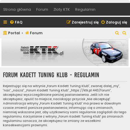
Strona główna
Forum
Zloty KTK
Regulamin
FAQ
Zarejestruj się
Zaloguj się
S
S
Portal
Forum
z
z
u
u
k
k
a
a
j
j
Forum Kadett Tuning Klub - Regulamin
Rejestrując się na witrynie „Forum Kadett Tuning Klub”, zwanej dalej „my”,
”nas”, „nasza”, „Forum Kadett Tuning Klub”, „https://ktk.pl:443/forum”,
akceptujesz wyszczególnione poniżej postanowienia. Jeśli ich nie
akceptujesz, opuść to miejsce, naciskając przycisk „Nie akceptuję”.
Administracja witryny „Forum Kadett Tuning Klub” ma prawo w dowolnym
czasie zmienić poniższe postanowienia, informując cię o zmianach,
niemniej wskazane jest, aby użytkownicy sami regularnie zaglądali do tego
regulaminu. Korzystanie z witryny „Forum Kadett Tuning Klub” po zmianach
regulaminu oznacza, że akceptujesz te zmiany ze wszelkimi
konsekwencjami prawnymi.