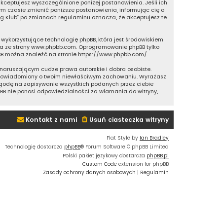
”, akceptujesz wyszczególnione poniżej postanowienia. Jeśli ich
nym czasie zmienić poniższe postanowienia, informując cię o
ing Klub” po zmianach regulaminu oznacza, że akceptujesz te
ie wykorzystujące technologię phpBB, która jest środowiskiem
a ze strony
www.phpbb.com
. Oprogramowanie phpBB tylko
pBB można znaleźć na stronie
https://www.phpbb.com/
.
naruszającym cudze prawa autorskie i dobra osobiste.
e powiadomiony o twoim niewłaściwym zachowaniu. Wyrażasz
 zgodę na zapisywanie wszystkich podanych przez ciebie
pBB nie ponosi odpowiedzialności za włamania do witryny,
Kontakt z nami
Usuń ciasteczka witryny
Flat Style by
Ian Bradley
Technologię dostarcza
phpBB
® Forum Software © phpBB Limited
Polski pakiet językowy dostarcza
phpBB.pl
Custom Code
extension for phpBB
Zasady ochrony danych osobowych
|
Regulamin