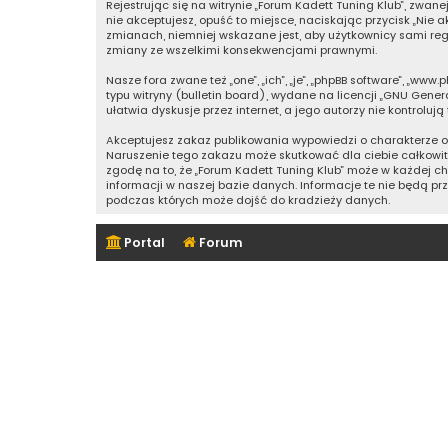
Rejestrując się na witrynie „Forum Kadett Tuning Klub”, zwanej
nie akceptujesz, opuść to miejsce, naciskając przycisk „Nie
zmianach, niemniej wskazane jest, aby użytkownicy sami reg
zmiany ze wszelkimi konsekwencjami prawnymi.
Nasze fora zwane też „one”, „ich”, „je”, „phpBB software”, „w
typu witryny (bulletin board), wydane na licencji „
GNU General
ułatwia dyskusje przez internet, a jego autorzy nie kontrol
Akceptujesz zakaz publikowania wypowiedzi o charakterze o
Naruszenie tego zakazu może skutkować dla ciebie całkowi
zgodę na to, że „Forum Kadett Tuning Klub” może w każdej c
informacji w naszej bazie danych. Informacje te nie będą pr
podczas których może dojść do kradzieży danych.
Portal
Forum