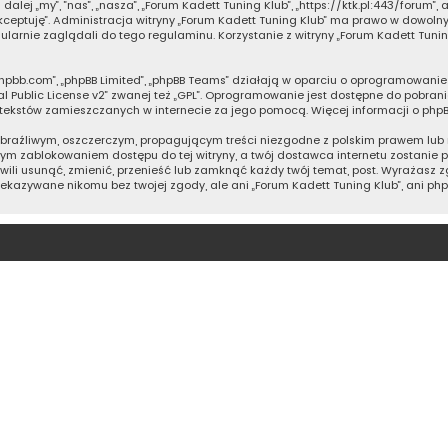
 dalej „my”, ”nas”, „nasza”, „Forum Kadett Tuning Klub”, „https://ktk.pl:443/forum
 akceptuję”. Administracja witryny „Forum Kadett Tuning Klub” ma prawo w dowol
ularnie zaglądali do tego regulaminu. Korzystanie z witryny „Forum Kadett Tun
ww.phpbb.com”, „phpBB Limited”, „phpBB Teams” działają w oparciu o oprogramowan
 Public License v2
” zwanej też „GPL”. Oprogramowanie jest dostępne do pobrani
ują tekstów zamieszczanych w internecie za jego pomocą. Więcej informacji o ph
braźliwym, oszczerczym, propagującym treści niezgodne z polskim prawem lub 
tym zablokowaniem dostępu do tej witryny, a twój dostawca internetu zostani
hwili usunąć, zmienić, przenieść lub zamknąć każdy twój temat, post. Wyrażasz
zekazywane nikomu bez twojej zgody, ale ani „Forum Kadett Tuning Klub”, ani ph