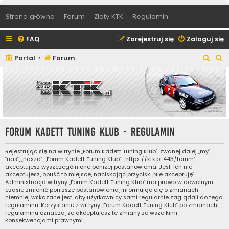
Strona główna
Forum
Zloty KTK
Regulamin
FAQ
Zarejestruj się
Zaloguj się
S
S
Portal
Forum
z
z
u
u
k
k
a
a
j
j
Forum Kadett Tuning Klub - Regulamin
Rejestrując się na witrynie „Forum Kadett Tuning Klub”, zwanej dalej „my”,
”nas”, „nasza”, „Forum Kadett Tuning Klub”, „https://ktk.pl:443/forum”,
akceptujesz wyszczególnione poniżej postanowienia. Jeśli ich nie
akceptujesz, opuść to miejsce, naciskając przycisk „Nie akceptuję”.
Administracja witryny „Forum Kadett Tuning Klub” ma prawo w dowolnym
czasie zmienić poniższe postanowienia, informując cię o zmianach,
niemniej wskazane jest, aby użytkownicy sami regularnie zaglądali do tego
regulaminu. Korzystanie z witryny „Forum Kadett Tuning Klub” po zmianach
regulaminu oznacza, że akceptujesz te zmiany ze wszelkimi
konsekwencjami prawnymi.