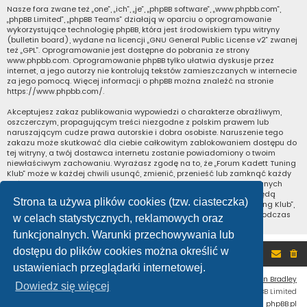
Nasze fora zwane też „one”, „ich”, „je”, „phpBB software”, „www.phpbb.com”,
„phpBB Limited”, „phpBB Teams” działają w oparciu o oprogramowanie
wykorzystujące technologię phpBB, która jest środowiskiem typu witryny
(bulletin board), wydane na licencji „
GNU General Public License v2
” zwanej
też „GPL”. Oprogramowanie jest dostępne do pobrania ze strony
www.phpbb.com
. Oprogramowanie phpBB tylko ułatwia dyskusje przez
internet, a jego autorzy nie kontrolują tekstów zamieszczanych w internecie
za jego pomocą. Więcej informacji o phpBB można znaleźć na stronie
https://www.phpbb.com/
.
Akceptujesz zakaz publikowania wypowiedzi o charakterze obraźliwym,
oszczerczym, propagującym treści niezgodne z polskim prawem lub
naruszającym cudze prawa autorskie i dobra osobiste. Naruszenie tego
zakazu może skutkować dla ciebie całkowitym zablokowaniem dostępu do
tej witryny, a twój dostawca internetu zostanie powiadomiony o twoim
niewłaściwym zachowaniu. Wyrażasz zgodę na to, że „Forum Kadett Tuning
Klub” może w każdej chwili usunąć, zmienić, przenieść lub zamknąć każdy
twój temat, post. Wyrażasz zgodę na zapisywanie wszystkich podanych
przez ciebie informacji w naszej bazie danych. Informacje te nie będą
Strona ta używa plików cookies (tzw. ciasteczka)
przekazywane nikomu bez twojej zgody, ale ani „Forum Kadett Tuning Klub”,
ani phpBB nie ponosi odpowiedzialności za włamania do witryny, podczas
w celach statystycznych, reklamowych oraz
których może dojść do kradzieży danych.
funkcjonalnych. Warunki przechowywania lub
dostępu do plików cookies można określić w
Portal
Forum
ustawieniach przeglądarki internetowej.
Flat Style by
Ian Bradley
Dowiedz się więcej
Technologię dostarcza
phpBB
® Forum Software © phpBB Limited
Polski pakiet językowy dostarcza
phpBB.pl