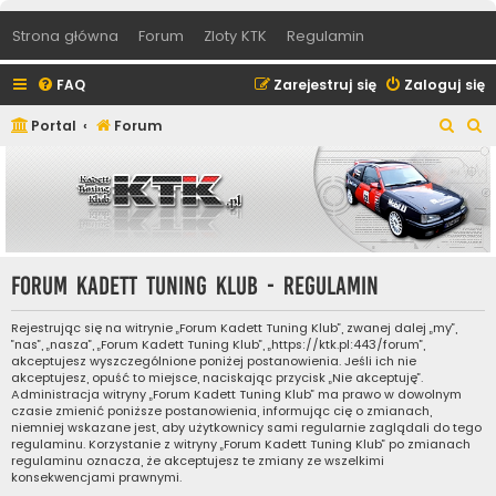
Strona główna
Forum
Zloty KTK
Regulamin
FAQ
Zarejestruj się
Zaloguj się
S
S
Portal
Forum
z
z
u
u
k
k
a
a
j
j
Forum Kadett Tuning Klub - Regulamin
Rejestrując się na witrynie „Forum Kadett Tuning Klub”, zwanej dalej „my”,
”nas”, „nasza”, „Forum Kadett Tuning Klub”, „https://ktk.pl:443/forum”,
akceptujesz wyszczególnione poniżej postanowienia. Jeśli ich nie
akceptujesz, opuść to miejsce, naciskając przycisk „Nie akceptuję”.
Administracja witryny „Forum Kadett Tuning Klub” ma prawo w dowolnym
czasie zmienić poniższe postanowienia, informując cię o zmianach,
niemniej wskazane jest, aby użytkownicy sami regularnie zaglądali do tego
regulaminu. Korzystanie z witryny „Forum Kadett Tuning Klub” po zmianach
regulaminu oznacza, że akceptujesz te zmiany ze wszelkimi
konsekwencjami prawnymi.