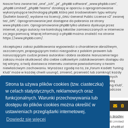
Nasze fora zwane też „one”, „ich”, „je”, „phpBB software”, „www.phpbb.com”,
„phpBB Limited”, „phpBB Teams” działają w oparciu o oprogramowanie
wykorzystujące technologię phpBB, która jest środowiskiem typu witryny
(bulletin board), wydane na licencji „
GNU General Public License v2
” zwanej
też „GPL”. Oprogramowanie jest dostępne do pobrania ze strony
www.phpbb.com
. Oprogramowanie phpBB tylko ułatwia dyskusje przez
internet, a jego autorzy nie kontrolują tekstów zamieszczanych w internecie
za jego pomocą. Więcej informacji o phpBB można znaleźć na stronie
https://www.phpbb.com/
.
Akceptujesz zakaz publikowania wypowiedzi o charakterze obraźliwym,
oszczerczym, propagującym treści niezgodne z polskim prawem lub
naruszającym cudze prawa autorskie i dobra osobiste. Naruszenie tego
zakazu może skutkować dla ciebie całkowitym zablokowaniem dostępu do
tej witryny, a twój dostawca internetu zostanie powiadomiony o twoim
niewłaściwym zachowaniu. Wyrażasz zgodę na to, że „Forum Kadett Tuning
Klub” może w każdej chwili usunąć, zmienić, przenieść lub zamknąć każdy
twój temat, post. Wyrażasz zgodę na zapisywanie wszystkich podanych
przez ciebie informacji w naszej bazie danych. Informacje te nie będą
Strona ta używa plików cookies (tzw. ciasteczka)
przekazywane nikomu bez twojej zgody, ale ani „Forum Kadett Tuning Klub”,
ani phpBB nie ponosi odpowiedzialności za włamania do witryny, podczas
w celach statystycznych, reklamowych oraz
których może dojść do kradzieży danych.
funkcjonalnych. Warunki przechowywania lub
dostępu do plików cookies można określić w
Portal
Forum
ustawieniach przeglądarki internetowej.
Flat Style by
Ian Bradley
Dowiedz się więcej
Technologię dostarcza
phpBB
® Forum Software © phpBB Limited
Polski pakiet językowy dostarcza
phpBB.pl