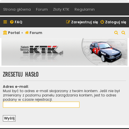
Strona główna
Forum
Zloty KTK
Regulamin
FAQ
Zarejestruj się
Zaloguj się
S
S
Portal
Forum
z
z
u
u
k
k
a
a
j
j
Zresetuj hasło
Adres e-mail:
Musi być to adres e-mail skojarzony z twoim kontem. Jeśli nie był
zmieniany z poziomu panelu zarządzania kontem, jest to adres
podany w czasie rejestracji.