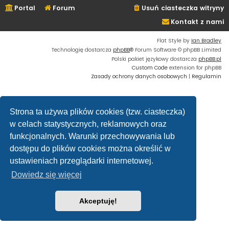
Portal
Forum
Usuń ciasteczka witryny
Kontakt z nami
Flat Style by
Ian Bradley
Technologię dostarcza
phpBB
® Forum Software © phpBB Limited
Polski pakiet językowy dostarcza
phpBB.pl
Custom Code
extension for phpBB
Zasady ochrony danych osobowych
|
Regulamin
Strona ta używa plików cookies (tzw. ciasteczka)
w celach statystycznych, reklamowych oraz
funkcjonalnych. Warunki przechowywania lub
dostępu do plików cookies można określić w
ustawieniach przeglądarki internetowej.
Dowiedz się więcej
Akceptuję!