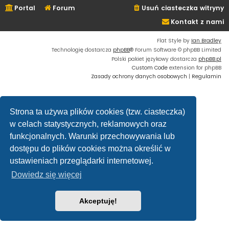
Portal
Forum
Usuń ciasteczka witryny
Kontakt z nami
Flat Style by
Ian Bradley
Technologię dostarcza
phpBB
® Forum Software © phpBB Limited
Polski pakiet językowy dostarcza
phpBB.pl
Custom Code
extension for phpBB
Zasady ochrony danych osobowych
|
Regulamin
Strona ta używa plików cookies (tzw. ciasteczka)
w celach statystycznych, reklamowych oraz
funkcjonalnych. Warunki przechowywania lub
dostępu do plików cookies można określić w
ustawieniach przeglądarki internetowej.
Dowiedz się więcej
Akceptuję!