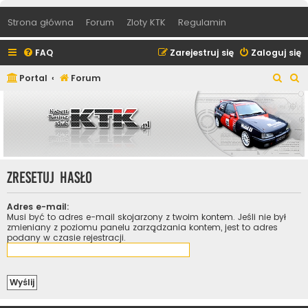
Strona główna
Forum
Zloty KTK
Regulamin
FAQ
Zarejestruj się
Zaloguj się
S
S
Portal
Forum
z
z
u
u
k
k
a
a
j
j
Zresetuj hasło
Adres e-mail:
Musi być to adres e-mail skojarzony z twoim kontem. Jeśli nie był
zmieniany z poziomu panelu zarządzania kontem, jest to adres
podany w czasie rejestracji.