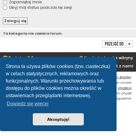
Zapamiętaj mnie
Ukryj mój status podczas tej sesji
Ta kategoria nie zawiera forum.
Przejdź do
Portal
Forum
Usuń ciasteczka witryny
Kontakt z nami
Strona ta używa plików cookies (tzw. ciasteczka)
w celach statystycznych, reklamowych oraz
Flat Style by
Ian Bradley
funkcjonalnych. Warunki przechowywania lub
Technologię dostarcza
phpBB
® Forum Software © phpBB Limited
dostępu do plików cookies można określić w
Polski pakiet językowy dostarcza
phpBB.pl
Custom Code
extension for phpBB
ustawieniach przeglądarki internetowej.
Zasady ochrony danych osobowych
|
Regulamin
Dowiedz się więcej
Akceptuję!