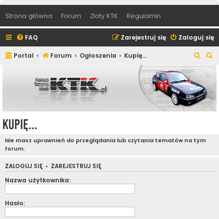
Strona główna
Forum
Zloty KTK
Regulamin
FAQ
Zarejestruj się
Zaloguj się
S
S
Portal
Forum
Ogłoszenia
Kupię...
z
z
u
u
k
k
a
a
j
j
Kupię...
Nie masz uprawnień do przeglądania lub czytania tematów na tym
forum.
ZALOGUJ SIĘ
•
ZAREJESTRUJ SIĘ
Nazwa użytkownika:
Hasło: