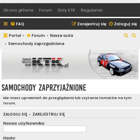
Strona główna
Forum
Zloty KTK
Regulamin
FAQ
Zarejestruj się
Zaloguj się
S
S
Portal
Forum
Nasze auta
z
z
Samochody zaprzyjaźnione
u
u
k
k
a
a
j
j
Samochody zaprzyjaźnione
Nie masz uprawnień do przeglądania lub czytania tematów na tym
forum.
ZALOGUJ SIĘ
•
ZAREJESTRUJ SIĘ
Nazwa użytkownika:
Hasło: