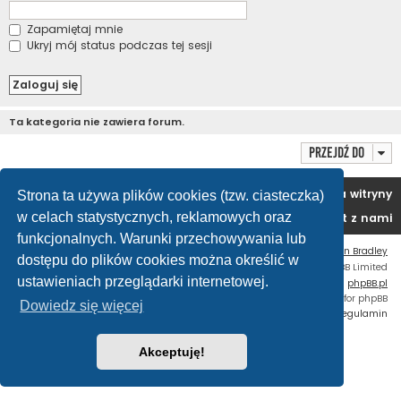
Zapamiętaj mnie
Ukryj mój status podczas tej sesji
Ta kategoria nie zawiera forum.
Przejdź do
Portal
Forum
Usuń ciasteczka witryny
Strona ta używa plików cookies (tzw. ciasteczka)
w celach statystycznych, reklamowych oraz
Kontakt z nami
funkcjonalnych. Warunki przechowywania lub
Flat Style by
Ian Bradley
dostępu do plików cookies można określić w
Technologię dostarcza
phpBB
® Forum Software © phpBB Limited
ustawieniach przeglądarki internetowej.
Polski pakiet językowy dostarcza
phpBB.pl
Custom Code
extension for phpBB
Dowiedz się więcej
Zasady ochrony danych osobowych
|
Regulamin
Akceptuję!