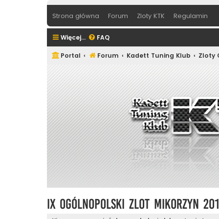
Strona główna
Forum
Zloty KTK
Regulamin
Więcej…
FAQ
Portal
Forum
Kadett Tuning Klub
Zloty
IX Ogólnopolski Zlot Mikorzyn 20