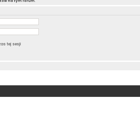
atów na tym forum.
s tej sesji