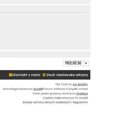
Przejdź do
Kontakt z nami
Usuń ciasteczka witryny
Flat Style by
Ian Bradley
Technologię dostarcza
phpBB
® Forum Software © phpBB Limited
Polski pakiet językowy dostarcza
phpBB.pl
Custom Code
extension for phpBB
Zasady ochrony danych osobowych
|
Regulamin