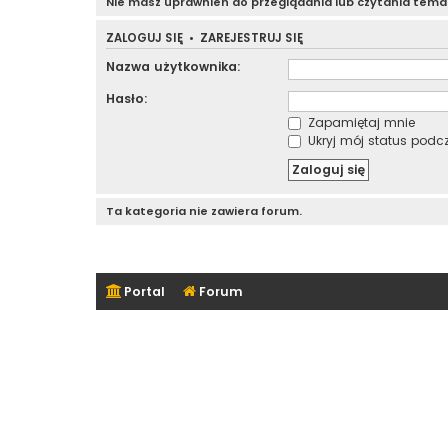
Nie masz uprawnień do przeglądania lub czytania tem
ZALOGUJ SIĘ
•
ZAREJESTRUJ SIĘ
Nazwa użytkownika:
Hasło:
Zapamiętaj mnie
Ukryj mój status podcza
Ta kategoria nie zawiera forum.
Portal
Forum