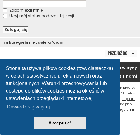
Zapamiętaj mnie
Ukryj mój status podczas tej sesji
Ta kategoria nie zawiera forum.
Przejdź do
Portal
Forum
Usuń ciasteczka witryny
Strona ta używa plików cookies (tzw. ciasteczka)
w celach statystycznych, reklamowych oraz
Kontakt z nami
funkcjonalnych. Warunki przechowywania lub
Flat Style by
Ian Bradley
dostępu do plików cookies można określić w
Technologię dostarcza
phpBB
® Forum Software © phpBB Limited
ustawieniach przeglądarki internetowej.
Polski pakiet językowy dostarcza
phpBB.pl
Custom Code
extension for phpBB
Dowiedz się więcej
Zasady ochrony danych osobowych
|
Regulamin
Akceptuję!