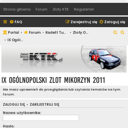
Strona główna
Forum
Zloty KTK
Regulamin
FAQ
Zarejestruj się
Zaloguj się
S
S
Portal
Forum
Kadett Tuning Klub
Zloty Ogólnopolskie Kadett Tuning Klub
z
z
IX Ogólnopolski Zlot Mikorzyn 2011
u
u
k
k
a
a
j
j
IX Ogólnopolski Zlot Mikorzyn 2011
Nie masz uprawnień do przeglądania lub czytania tematów na tym
forum.
ZALOGUJ SIĘ
•
ZAREJESTRUJ SIĘ
Nazwa użytkownika:
Hasło: