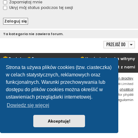
Zapamiętaj mnie
Ukryj mój status podczas tej sesji
Ta kategoria nie zawiera forum.
Przejdź do
Portal
Forum
Usuń ciasteczka witryny
Kontakt z nami
Strona ta używa plików cookies (tzw. ciasteczka)
w celach statystycznych, reklamowych oraz
Flat Style by
Ian Bradley
funkcjonalnych. Warunki przechowywania lub
Technologię dostarcza
phpBB
® Forum Software © phpBB Limited
dostępu do plików cookies można określić w
Polski pakiet językowy dostarcza
phpBB.pl
Custom Code
extension for phpBB
ustawieniach przeglądarki internetowej.
Zasady ochrony danych osobowych
|
Regulamin
Dowiedz się więcej
Akceptuję!