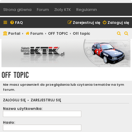
Strona główna
Forum
Zloty KTK
Regulamin
FAQ
Zarejestruj się
Zaloguj się
S
S
Portal
Forum
OFF TOPIC
Off topic
z
z
u
u
k
k
a
a
j
j
Off topic
Nie masz uprawnień do przeglądania lub czytania tematów na tym
forum.
ZALOGUJ SIĘ
•
ZAREJESTRUJ SIĘ
Nazwa użytkownika:
Hasło: