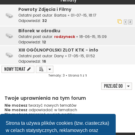
Tematy
Powroty Zdjęcia i Filmy
Ostatni post autor:
Bartas
«
01-07-15, 18:17
Odpowiedzi:
32
1
2
Biforek w ośrodku
Ostatni post autor:
rodzyneck
«
18-06-15, 15:09
Odpowiedzi:
12
XIII OGÓLNOPOLSKI ZLOT KTK - info
Ostatni post autor:
Dany
«
17-05-15, 01:52
Odpowiedzi:
16
NOWY TEMAT
Tematy: 3 • Strona
1
z
1
Przejdź do
Twoje uprawnienia na tym forum
Nie możesz
tworzyć nowych tematów
Nie możesz
odpowiadać w tematach
Nie możesz
zmieniać swoich postów
Nie możesz
usuwać swoich postów
Strona ta używa plików cookies (tzw. ciasteczka)
Nie możesz
dodawać załączników
w celach statystycznych, reklamowych oraz