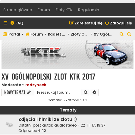
Strona główna
Forum
Zloty KTK
Regulamin
FAQ
Zarejestruj się
Zaloguj się
S
S
Portal
Forum
Kadett Tuning Klub
Zloty Ogólnopolskie Kadett Tuning Klub
XV Ogólnopolski Zlot KTK 2017
z
z
u
u
k
k
a
a
j
j
XV Ogólnopolski Zlot KTK 2017
Moderator:
rodzyneck
Szukaj
Wyszukiwanie zaawa
NOWY TEMAT
Tematy: 5 • Strona
1
z
1
Tematy
Zdjęcia i filmiki ze zlotu ;)
Ostatni post autor:
audiostereo
«
22-11-17, 19:37
Odpowiedzi:
12