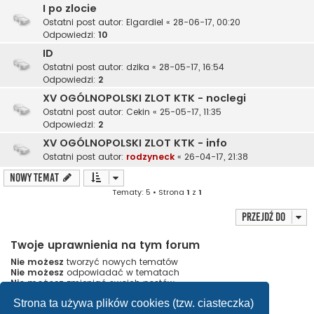
I po zlocie
Ostatni post autor:
Elgardiel
«
28-06-17, 00:20
Odpowiedzi:
10
ID
Ostatni post autor:
dzika
«
28-05-17, 16:54
Odpowiedzi:
2
XV OGÓLNOPOLSKI ZLOT KTK - noclegi
Ostatni post autor:
Cekin
«
25-05-17, 11:35
Odpowiedzi:
2
XV OGÓLNOPOLSKI ZLOT KTK - info
Ostatni post autor:
rodzyneck
«
26-04-17, 21:38
NOWY TEMAT
Tematy: 5 • Strona
1
z
1
Przejdź do
Twoje uprawnienia na tym forum
Nie możesz
tworzyć nowych tematów
Nie możesz
odpowiadać w tematach
Nie możesz
zmieniać swoich postów
Nie możesz
usuwać swoich postów
Strona ta używa plików cookies (tzw. ciasteczka)
Nie możesz
dodawać załączników