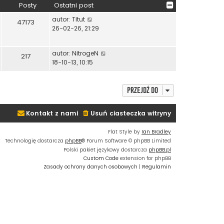
Posty
Ostatni post
W
autor:
Titut
47173
y
26-02-26, 21:29
ś
w
W
autor:
NitrogeN
i
217
y
18-10-13, 10:15
e
ś
t
w
l
i
Przejdź do
n
e
a
t
j
Kontakt z nami
Usuń ciasteczka witryny
l
n
n
o
Flat Style by
Ian Bradley
a
w
Technologię dostarcza
phpBB
® Forum Software © phpBB Limited
j
s
Polski pakiet językowy dostarcza
phpBB.pl
n
z
Custom Code
extension for phpBB
o
y
Zasady ochrony danych osobowych
|
Regulamin
w
p
s
o
z
s
y
t
p
o
s