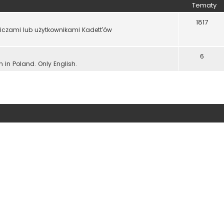
Tematy
1817
wiczami lub użytkownikami Kadett'ów
6
n in Poland. Only English.