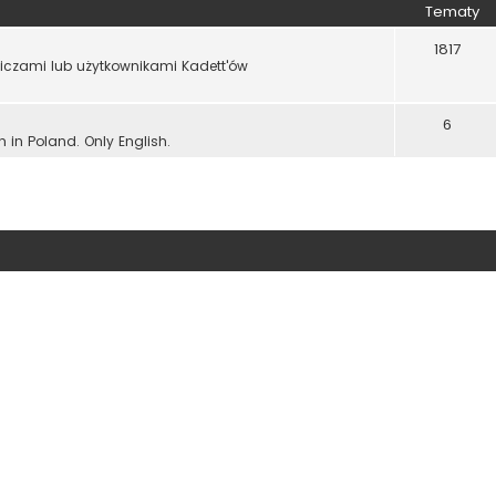
Tematy
1817
wiczami lub użytkownikami Kadett'ów
6
n in Poland. Only English.