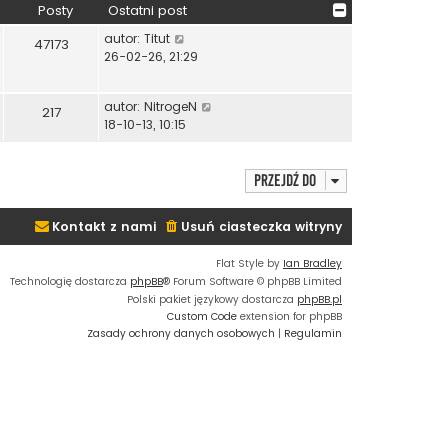
Posty
Ostatni post
W
autor:
Titut
47173
y
26-02-26, 21:29
ś
w
W
autor:
NitrogeN
i
217
y
18-10-13, 10:15
e
ś
t
w
l
i
Przejdź do
n
e
a
t
j
Kontakt z nami
Usuń ciasteczka witryny
l
n
n
o
Flat Style by
Ian Bradley
a
w
Technologię dostarcza
phpBB
® Forum Software © phpBB Limited
j
s
Polski pakiet językowy dostarcza
phpBB.pl
n
z
Custom Code
extension for phpBB
o
y
Zasady ochrony danych osobowych
|
Regulamin
w
p
s
o
z
s
y
t
p
o
s