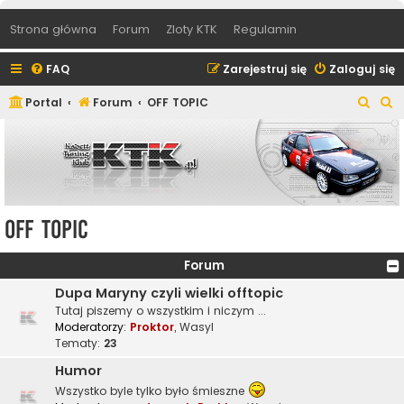
Strona główna
Forum
Zloty KTK
Regulamin
FAQ
Zarejestruj się
Zaloguj się
S
S
Portal
Forum
OFF TOPIC
z
z
u
u
k
k
a
a
j
j
OFF TOPIC
Forum
Dupa Maryny czyli wielki offtopic
Tutaj piszemy o wszystkim i niczym ...
Moderatorzy:
Proktor
,
Wasyl
Tematy:
23
Humor
Wszystko byle tylko było śmieszne