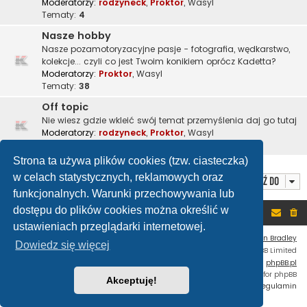
Moderatorzy:
rodzyneck
,
Proktor
,
Wasyl
Tematy:
4
Nasze hobby
Nasze pozamotoryzacyjne pasje - fotografia, wędkarstwo,
kolekcje... czyli co jest Twoim konikiem oprócz Kadetta?
Moderatorzy:
Proktor
,
Wasyl
Tematy:
38
Off topic
Nie wiesz gdzie wkleić swój temat przemyślenia daj go tutaj
Moderatorzy:
rodzyneck
,
Proktor
,
Wasyl
Tematy:
49
Strona ta używa plików cookies (tzw. ciasteczka)
w celach statystycznych, reklamowych oraz
Przejdź do
funkcjonalnych. Warunki przechowywania lub
dostępu do plików cookies można określić w
Portal
Forum
ustawieniach przeglądarki internetowej.
Flat Style by
Ian Bradley
Dowiedz się więcej
Technologię dostarcza
phpBB
® Forum Software © phpBB Limited
Polski pakiet językowy dostarcza
phpBB.pl
Custom Code
extension for phpBB
Akceptuję!
Zasady ochrony danych osobowych
|
Regulamin