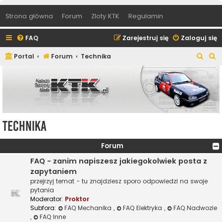
Strona główna
Forum
Zloty KTK
Regulamin
FAQ
Zarejestruj się
Zaloguj się
S
S
Portal
Forum
Technika
z
z
u
u
k
k
a
a
j
j
Technika
Forum
FAQ - zanim napiszesz jakiegokolwiek posta z
zapytaniem
przejrzyj temat - tu znajdziesz sporo odpowiedzi na swoje
pytania
Moderator:
Proktor
Subfora:
FAQ Mechanika
,
FAQ Elektryka
,
FAQ Nadwozie
,
FAQ Inne