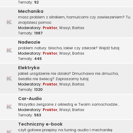
Tematy:
92
Mechanika
masz problem z silnikiem, hamulcami czy zawieszeniem? Tu
znajdziesz pomoc
Moderatorzy:
Proktor
,
Wasyl
,
Bartas
Tematy:
1987
Nadwozie
problem natury: blacha, lakier czy zderzak? Wejdź tutaj
Moderatorzy:
Proktor
,
Wasyl
,
Bartas
Tematy:
445
Elektryka
jakieś urządzenie nie działa? Dmuchawa nie dmucha,
światła nie świecą? Zapraszamy tutaj
Moderatorzy:
Proktor
,
Wasyl
,
Bartas
Tematy:
1320
Car-Audio
Wszystko związane z orkiestrą w Twoim samochodzie...
Moderatorzy:
Proktor
,
Wasyl
,
Bartas
Tematy:
563
Techniczny e-book
czyli gotowe przepisy na tuning audio i mechanikę