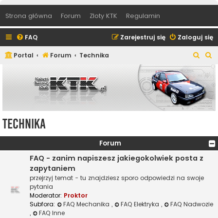
Strona główna
Forum
Zloty KTK
Regulamin
FAQ
Zarejestruj się
Zaloguj się
S
S
Portal
Forum
Technika
z
z
u
u
k
k
a
a
j
j
Technika
Forum
FAQ - zanim napiszesz jakiegokolwiek posta z
zapytaniem
przejrzyj temat - tu znajdziesz sporo odpowiedzi na swoje
pytania
Moderator:
Proktor
Subfora:
FAQ Mechanika
,
FAQ Elektryka
,
FAQ Nadwozie
,
FAQ Inne