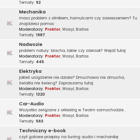
Tematy:
92
Mechanika
masz problem z silnikiem, hamulcami czy zawieszeniem? Tu
znajdziesz pomoc
Moderatorzy:
Proktor
,
Wasyl
,
Bartas
Tematy:
1987
Nadwozie
problem natury: blacha, lakier czy zderzak? Wejdź tutaj
Moderatorzy:
Proktor
,
Wasyl
,
Bartas
Tematy:
445
Elektryka
jakieś urządzenie nie działa? Dmuchawa nie dmucha,
światła nie świecą? Zapraszamy tutaj
Moderatorzy:
Proktor
,
Wasyl
,
Bartas
Tematy:
1320
Car-Audio
Wszystko związane z orkiestrą w Twoim samochodzie...
Moderatorzy:
Proktor
,
Wasyl
,
Bartas
Tematy:
563
Techniczny e-book
czyli gotowe przepisy na tuning audio i mechanikę