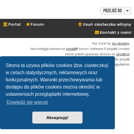
Przejdź do
Portal
Forum
Usuń ciasteczka witryny
Kontakt z nami
Flat Style by
Ian Bradley
Technologię dostarcza
phpBB
® Forum Software © phpBB Limited
Polski pakiet językowy dostarcza
phpBB.pl
Custom Code
extension for phpBB
Zasady ochrony danych osobowych
|
Regulamin
Strona ta używa plików cookies (tzw. ciasteczka)
w celach statystycznych, reklamowych oraz
funkcjonalnych. Warunki przechowywania lub
dostępu do plików cookies można określić w
ustawieniach przeglądarki internetowej.
Dowiedz się więcej
Akceptuję!