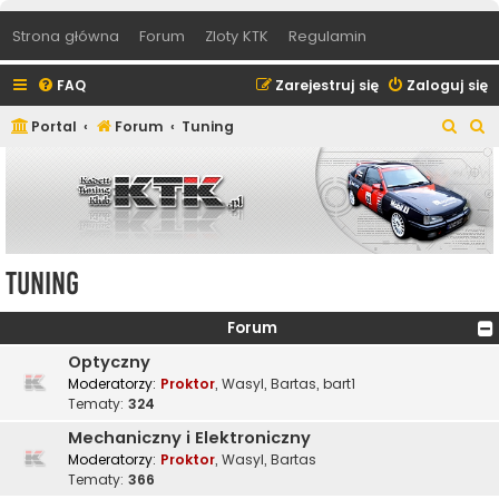
Strona główna
Forum
Zloty KTK
Regulamin
FAQ
Zarejestruj się
Zaloguj się
S
S
Portal
Forum
Tuning
z
z
u
u
k
k
a
a
j
j
Tuning
Forum
Optyczny
Moderatorzy:
Proktor
,
Wasyl
,
Bartas
,
bart1
Tematy:
324
Mechaniczny i Elektroniczny
Moderatorzy:
Proktor
,
Wasyl
,
Bartas
Tematy:
366