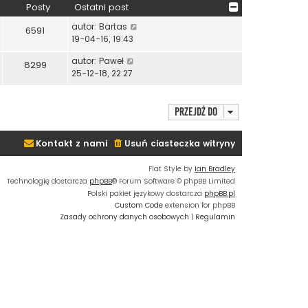
Posty
Ostatni post
W
autor:
Bartas
6591
y
19-04-16, 19:43
ś
W
autor:
Paweł
w
8299
y
25-12-18, 22:27
i
ś
e
w
t
i
Przejdź do
l
e
n
t
a
Kontakt z nami
Usuń ciasteczka witryny
l
j
n
n
Flat Style by
Ian Bradley
a
o
Technologię dostarcza
phpBB
® Forum Software © phpBB Limited
j
w
Polski pakiet językowy dostarcza
phpBB.pl
n
s
Custom Code
extension for phpBB
o
z
Zasady ochrony danych osobowych
|
Regulamin
w
y
s
p
z
o
y
s
p
t
o
s
t