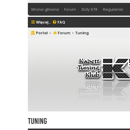
Strona główna
Forum
Zloty KTK
Regulamin
Więcej…
FAQ
Portal
Forum
Tuning
Tuning