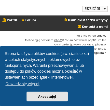
Przejdź do
Portal
Forum
Usuń ciasteczka witryny
Kontakt z nami
Flat Style by
Ian Bradley
Technologię dostarcza
phpBB
® Forum Software © phpBB Limited
Polski pakiet językowy dostarcza
phpBB.pl
Custom Code
extension for phpBB
Zasady ochrony danych osobowych
|
Regulamin
Strona ta używa plików cookies (tzw. ciasteczka)
w celach statystycznych, reklamowych oraz
funkcjonalnych. Warunki przechowywania lub
dostępu do plików cookies można określić w
ustawieniach przeglądarki internetowej.
Dowiedz się więcej
Akceptuję!