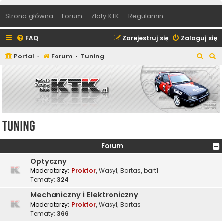
Strona główna
Forum
Zloty KTK
Regulamin
FAQ
Zarejestruj się
Zaloguj się
S
S
Portal
Forum
Tuning
z
z
u
u
k
k
a
a
j
j
Tuning
Forum
Optyczny
Moderatorzy:
Proktor
,
Wasyl
,
Bartas
,
bart1
Tematy:
324
Mechaniczny i Elektroniczny
Moderatorzy:
Proktor
,
Wasyl
,
Bartas
Tematy:
366