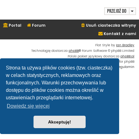
Przejdź do
Portal
Forum
Usuń ciasteczka witryny
Kontakt z nami
Flat Style by
Ian Bradley
Technologię dostarcza
phpBB
® Forum Software © phpBB Limited
Polski pakiet językowy dostarcza
phpBB.pl
Custom Code
extension for phpBB
Zasady ochrony danych osobowych
|
Regulamin
Strona ta używa plików cookies (tzw. ciasteczka)
w celach statystycznych, reklamowych oraz
funkcjonalnych. Warunki przechowywania lub
dostępu do plików cookies można określić w
ustawieniach przeglądarki internetowej.
Dowiedz się więcej
Akceptuję!