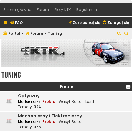
Strona główna
Forum
Zloty KTK
Regulamin
FAQ
Zarejestruj się
Zaloguj się
S
S
Portal
Forum
Tuning
z
z
u
u
k
k
a
a
j
j
Tuning
Forum
Optyczny
Moderatorzy:
Proktor
,
Wasyl
,
Bartas
,
bart1
Tematy:
324
Mechaniczny i Elektroniczny
Moderatorzy:
Proktor
,
Wasyl
,
Bartas
Tematy:
366