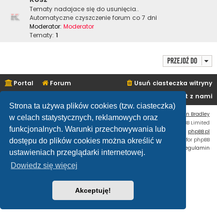
Tematy nadajace się do usunięcia..
Automatyczne czyszczenie forum co 7 dni
Moderator:
Moderator
Tematy:
1
Przejdź do
Portal
Forum
Usuń ciasteczka witryny
Kontakt z nami
Strona ta używa plików cookies (tzw. ciasteczka)
Flat Style by
Ian Bradley
w celach statystycznych, reklamowych oraz
Technologię dostarcza
phpBB
® Forum Software © phpBB Limited
funkcjonalnych. Warunki przechowywania lub
Polski pakiet językowy dostarcza
phpBB.pl
Custom Code
extension for phpBB
dostępu do plików cookies można określić w
Zasady ochrony danych osobowych
|
Regulamin
ustawieniach przeglądarki internetowej.
Dowiedz się więcej
Akceptuję!