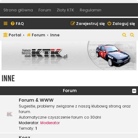
Strona główna
Forum
Zloty KTK
Regulamin
FAQ
Zarejestruj się
Zaloguj się
S
S
Portal
Forum
Inne
z
z
u
u
k
k
a
a
j
j
Inne
Forum
Forum & WWW
Sugestie, problemy związane z naszą klubową stroną oraz
forum.
Automatyczne czyszczenie forum co 30dni
Moderator:
Moderator
Tematy:
1
Kosz