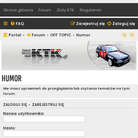
Strona główna
Forum
Zloty KTK
Regulamin
FAQ
Zarejestruj się
Zaloguj się
S
S
Portal
Forum
OFF TOPIC
Humor
z
z
u
u
k
k
a
a
j
j
Humor
Nie masz uprawnień do przeglądania lub czytania tematów na tym
forum.
ZALOGUJ SIĘ
•
ZAREJESTRUJ SIĘ
Nazwa użytkownika:
Hasło: