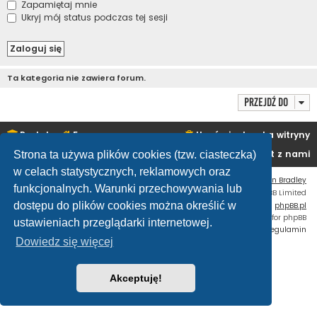
Zapamiętaj mnie
Ukryj mój status podczas tej sesji
Ta kategoria nie zawiera forum.
Przejdź do
Portal
Forum
Usuń ciasteczka witryny
Kontakt z nami
Strona ta używa plików cookies (tzw. ciasteczka)
w celach statystycznych, reklamowych oraz
Flat Style by
Ian Bradley
funkcjonalnych. Warunki przechowywania lub
Technologię dostarcza
phpBB
® Forum Software © phpBB Limited
dostępu do plików cookies można określić w
Polski pakiet językowy dostarcza
phpBB.pl
Custom Code
extension for phpBB
ustawieniach przeglądarki internetowej.
Zasady ochrony danych osobowych
|
Regulamin
Dowiedz się więcej
Akceptuję!