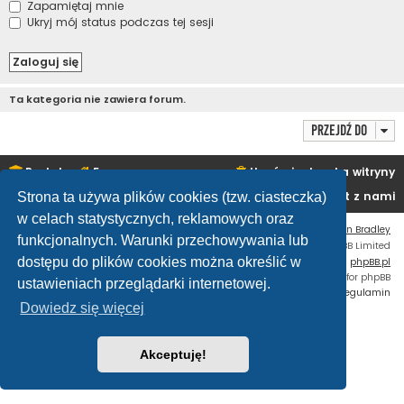
Zapamiętaj mnie
Ukryj mój status podczas tej sesji
Ta kategoria nie zawiera forum.
Przejdź do
Portal
Forum
Usuń ciasteczka witryny
Kontakt z nami
Strona ta używa plików cookies (tzw. ciasteczka)
w celach statystycznych, reklamowych oraz
Flat Style by
Ian Bradley
funkcjonalnych. Warunki przechowywania lub
Technologię dostarcza
phpBB
® Forum Software © phpBB Limited
dostępu do plików cookies można określić w
Polski pakiet językowy dostarcza
phpBB.pl
Custom Code
extension for phpBB
ustawieniach przeglądarki internetowej.
Zasady ochrony danych osobowych
|
Regulamin
Dowiedz się więcej
Akceptuję!