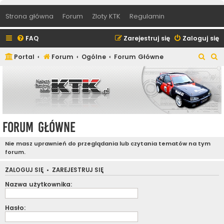
Strona główna
Forum
Zloty KTK
Regulamin
FAQ
Zarejestruj się
Zaloguj się
S
S
Portal
Forum
Ogólne
Forum Główne
z
z
u
u
k
k
a
a
j
j
Forum Główne
Nie masz uprawnień do przeglądania lub czytania tematów na tym
forum.
ZALOGUJ SIĘ
•
ZAREJESTRUJ SIĘ
Nazwa użytkownika:
Hasło: