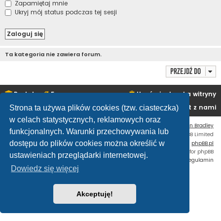
Zapamiętaj mnie
Ukryj mój status podczas tej sesji
Ta kategoria nie zawiera forum.
Przejdź do
Portal
Forum
Usuń ciasteczka witryny
Kontakt z nami
Strona ta używa plików cookies (tzw. ciasteczka)
w celach statystycznych, reklamowych oraz
Flat Style by
Ian Bradley
funkcjonalnych. Warunki przechowywania lub
Technologię dostarcza
phpBB
® Forum Software © phpBB Limited
dostępu do plików cookies można określić w
Polski pakiet językowy dostarcza
phpBB.pl
Custom Code
extension for phpBB
ustawieniach przeglądarki internetowej.
Zasady ochrony danych osobowych
|
Regulamin
Dowiedz się więcej
Akceptuję!