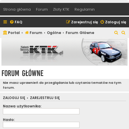
Strona główna
Forum
Zloty KTK
Regulamin
FAQ
Zarejestruj się
Zaloguj się
S
S
Portal
Forum
Ogólne
Forum Główne
z
z
u
u
k
k
a
a
j
j
Forum Główne
Nie masz uprawnień do przeglądania lub czytania tematów na tym
forum.
ZALOGUJ SIĘ
•
ZAREJESTRUJ SIĘ
Nazwa użytkownika:
Hasło: