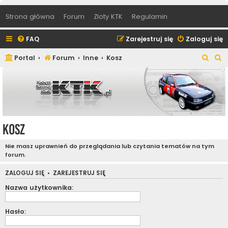
Strona główna
Forum
Zloty KTK
Regulamin
FAQ
Zarejestruj się
Zaloguj się
S
S
Portal
Forum
Inne
Kosz
z
z
u
u
k
k
a
a
j
j
Kosz
Nie masz uprawnień do przeglądania lub czytania tematów na tym
forum.
ZALOGUJ SIĘ
•
ZAREJESTRUJ SIĘ
Nazwa użytkownika:
Hasło: