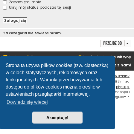
Zapamiętaj mnie
Ukryj mój status podczas tej sesji
Ta kategoria nie zawiera forum.
Przejdź do
Portal
Forum
Usuń ciasteczka witryny
Kontakt z nami
Strona ta używa plików cookies (tzw. ciasteczka)
w celach statystycznych, reklamowych oraz
Flat Style by
Ian Bradley
funkcjonalnych. Warunki przechowywania lub
Technologię dostarcza
phpBB
® Forum Software © phpBB Limited
dostępu do plików cookies można określić w
Polski pakiet językowy dostarcza
phpBB.pl
Custom Code
extension for phpBB
ustawieniach przeglądarki internetowej.
Zasady ochrony danych osobowych
|
Regulamin
Dowiedz się więcej
Akceptuję!