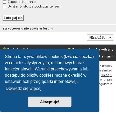
Zapamiętaj mnie
Ukryj mój status podczas tej sesji
Ta kategoria nie zawiera forum.
Przejdź do
Portal
Forum
Usuń ciasteczka witryny
Kontakt z nami
Strona ta używa plików cookies (tzw. ciasteczka)
w celach statystycznych, reklamowych oraz
Flat Style by
Ian Bradley
funkcjonalnych. Warunki przechowywania lub
Technologię dostarcza
phpBB
® Forum Software © phpBB Limited
dostępu do plików cookies można określić w
Polski pakiet językowy dostarcza
phpBB.pl
Custom Code
extension for phpBB
ustawieniach przeglądarki internetowej.
Zasady ochrony danych osobowych
|
Regulamin
Dowiedz się więcej
Akceptuję!