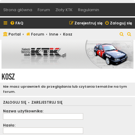
Strona główna
Forum
Zloty KTK
Regulamin
FAQ
Zarejestruj się
Zaloguj się
S
S
Portal
Forum
Inne
Kosz
z
z
u
u
k
k
a
a
j
j
Kosz
Nie masz uprawnień do przeglądania lub czytania tematów na tym
forum.
ZALOGUJ SIĘ
•
ZAREJESTRUJ SIĘ
Nazwa użytkownika:
Hasło: