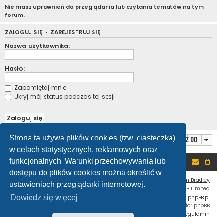
Nie masz uprawnień do przeglądania lub czytania tematów na tym
forum.
ZALOGUJ SIĘ
•
ZAREJESTRUJ SIĘ
Nazwa użytkownika:
Hasło:
Zapamiętaj mnie
Ukryj mój status podczas tej sesji
Strona ta używa plików cookies (tzw. ciasteczka)
Przejdź do
w celach statystycznych, reklamowych oraz
funkcjonalnych. Warunki przechowywania lub
Portal
Forum
dostępu do plików cookies można określić w
Flat Style by
Ian Bradley
ustawieniach przeglądarki internetowej.
Technologię dostarcza
phpBB
® Forum Software © phpBB Limited
Dowiedz się więcej
Polski pakiet językowy dostarcza
phpBB.pl
Custom Code
extension for phpBB
Zasady ochrony danych osobowych
|
Regulamin