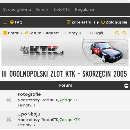
Strona główna
Forum
Zloty KTK
Regulamin
FAQ
Zarejestruj się
Zaloguj się
S
S
Portal
Forum
Kadett Tuning Klub
Zloty Ogólnopolskie Kadett Tuning Klub
III Ogólnopolski Zlot KTK - Skorzęcin 2005
z
z
u
u
k
k
a
a
j
j
III Ogólnopolski Zlot KTK - Skorzęcin 2005
Forum
Fotografie
Moderatorzy:
RadaKTK
,
Zarząd KTK
Tematy:
1
...po Skoju
Moderatorzy:
RadaKTK
,
Zarząd KTK
Tematy:
2