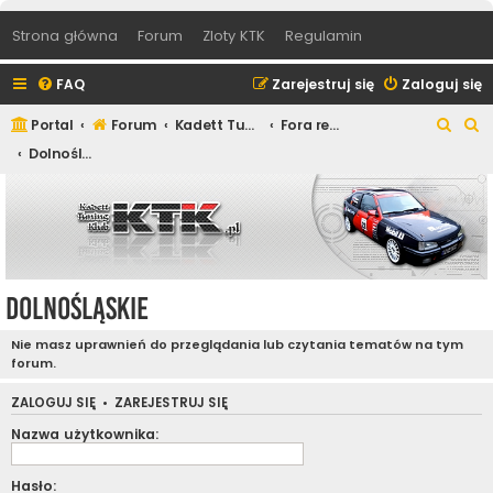
Strona główna
Forum
Zloty KTK
Regulamin
FAQ
Zarejestruj się
Zaloguj się
S
S
Portal
Forum
Kadett Tuning Klub
Fora regionalne
z
z
Dolnośląskie
u
u
k
k
a
a
j
j
Dolnośląskie
Nie masz uprawnień do przeglądania lub czytania tematów na tym
forum.
ZALOGUJ SIĘ
•
ZAREJESTRUJ SIĘ
Nazwa użytkownika:
Hasło: