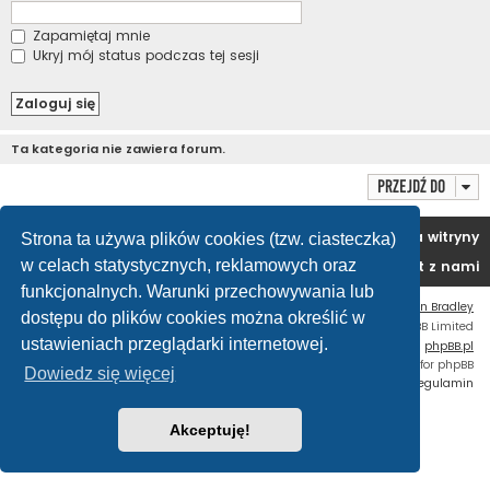
Zapamiętaj mnie
Ukryj mój status podczas tej sesji
Ta kategoria nie zawiera forum.
Przejdź do
Portal
Forum
Usuń ciasteczka witryny
Strona ta używa plików cookies (tzw. ciasteczka)
w celach statystycznych, reklamowych oraz
Kontakt z nami
funkcjonalnych. Warunki przechowywania lub
Flat Style by
Ian Bradley
dostępu do plików cookies można określić w
Technologię dostarcza
phpBB
® Forum Software © phpBB Limited
ustawieniach przeglądarki internetowej.
Polski pakiet językowy dostarcza
phpBB.pl
Custom Code
extension for phpBB
Dowiedz się więcej
Zasady ochrony danych osobowych
|
Regulamin
Akceptuję!