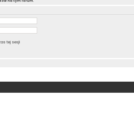
atów na tym forum.
s tej sesji