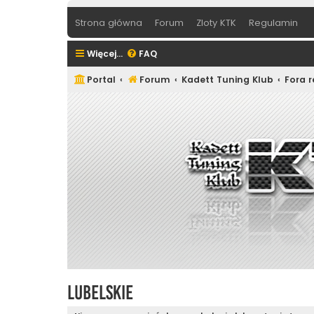
Strona główna
Forum
Zloty KTK
Regulamin
Więcej…
FAQ
Portal
Forum
Kadett Tuning Klub
Fora 
Lubelskie