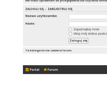
Nie masz uprawnień do przeglądania lub czytania tem
ZALOGUJ SIĘ
•
ZAREJESTRUJ SIĘ
Nazwa użytkownika:
Hasło:
Zapamiętaj mnie
Ukryj mój status podcza
Ta kategoria nie zawiera forum.
Portal
Forum