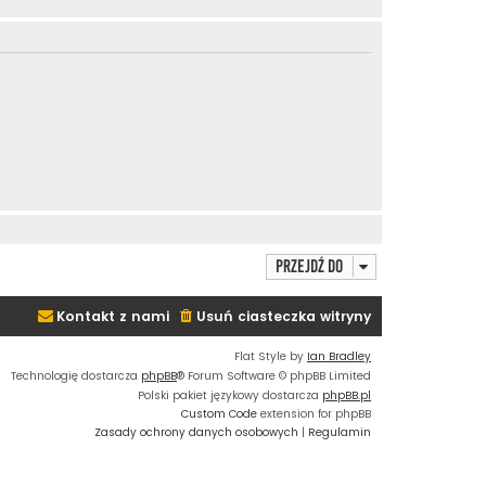
Przejdź do
Kontakt z nami
Usuń ciasteczka witryny
Flat Style by
Ian Bradley
Technologię dostarcza
phpBB
® Forum Software © phpBB Limited
Polski pakiet językowy dostarcza
phpBB.pl
Custom Code
extension for phpBB
Zasady ochrony danych osobowych
|
Regulamin