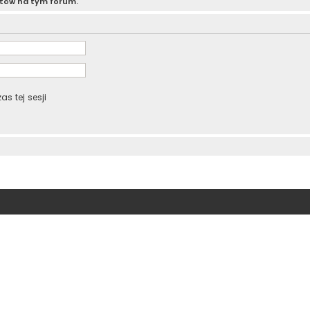
atów na tym forum.
s tej sesji