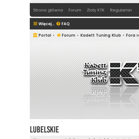
Strona główna
Forum
Zloty KTK
Regulamin
Więcej…
FAQ
Portal
Forum
Kadett Tuning Klub
Fora 
Lubelskie