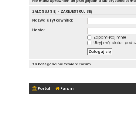
Nie masz uprawnień do przeglądania lub czytania tem
ZALOGUJ SIĘ
•
ZAREJESTRUJ SIĘ
Nazwa użytkownika:
Hasło:
Zapamiętaj mnie
Ukryj mój status podcza
Ta kategoria nie zawiera forum.
Portal
Forum