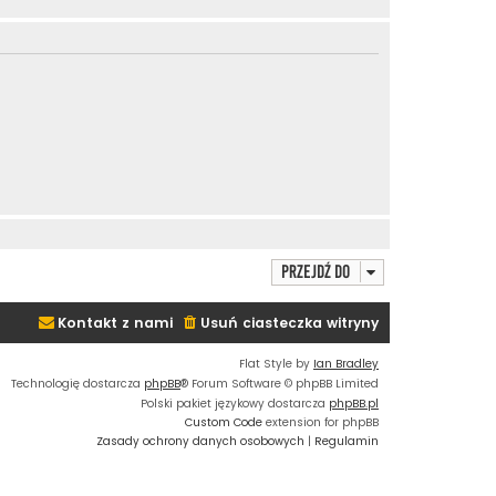
Przejdź do
Kontakt z nami
Usuń ciasteczka witryny
Flat Style by
Ian Bradley
Technologię dostarcza
phpBB
® Forum Software © phpBB Limited
Polski pakiet językowy dostarcza
phpBB.pl
Custom Code
extension for phpBB
Zasady ochrony danych osobowych
|
Regulamin