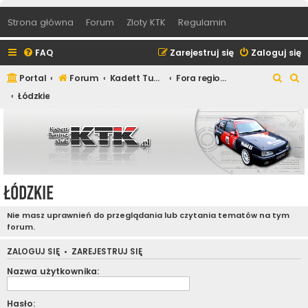
Strona główna
Forum
Zloty KTK
Regulamin
FAQ
Zarejestruj się
Zaloguj się
S
S
Portal
Forum
Kadett Tuning Klub
Fora regionalne
z
z
Łódzkie
u
u
k
k
a
a
j
j
Łódzkie
Nie masz uprawnień do przeglądania lub czytania tematów na tym
forum.
ZALOGUJ SIĘ
•
ZAREJESTRUJ SIĘ
Nazwa użytkownika:
Hasło: