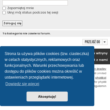
Zapamiętaj mnie
Ukryj mój status podczas tej sesji
Ta kategoria nie zawiera forum.
Przejdź do
Portal
Forum
Usuń ciasteczka witryny
Strona ta używa plików cookies (tzw. ciasteczka)
w celach statystycznych, reklamowych oraz
Kontakt z nami
funkcjonalnych. Warunki przechowywania lub
Flat Style by
Ian Bradley
dostępu do plików cookies można określić w
Technologię dostarcza
phpBB
® Forum Software © phpBB Limited
ustawieniach przeglądarki internetowej.
Polski pakiet językowy dostarcza
phpBB.pl
Custom Code
extension for phpBB
Dowiedz się więcej
Zasady ochrony danych osobowych
|
Regulamin
Akceptuję!